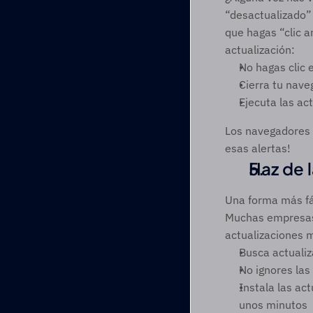
“desactualizado” 
que hagas “clic a
actualización: 
No hagas clic 
Cierra tu nave
Ejecuta las ac
Los navegadores m
esas alertas!  
Haz de 
Una forma más fác
Muchas empresas l
actualizaciones 
Busca actuali
No ignores la
Instala las ac
unos minutos