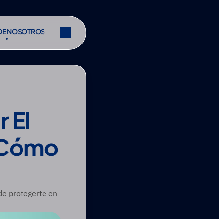
DE NOSOTROS
DE NOSOTROS
Compartir
Compartir
 El 
 Cómo 
de protegerte en 