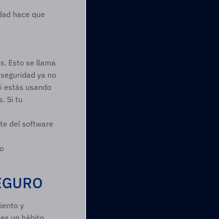
dad hace que 
s. Esto se llama 
 seguridad ya no 
i estás usando 
 Si tu 
te del software
o  
EGURO 
ento y 
es un hábito 