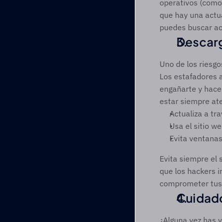
operativos (como
que hay una actua
puedes buscar act
Descarg
Uno de los riesgo
Los estafadores 
engañarte y hace
estar siempre at
Actualiza a tr
Usa el sitio we
Evita ventanas
Evita siempre el 
que los hackers i
comprometer tus
Cuidado
¿Alguna vez has 