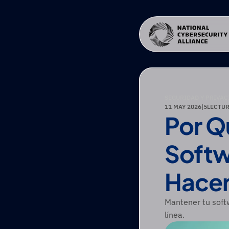
SEGURIDAD Y PRIVAC
11 MAY 2026
|
5
LECTUR
Por Qu
Softw
Hacer
Mantener tu softw
línea.