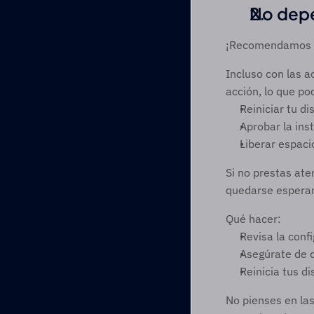
No depe
¡Recomendamos ac
Incluso con las a
acción, lo que pod
Reiniciar tu di
Aprobar la ins
Liberar espac
Si no prestas ate
quedarse esperan
Qué hacer:
Revisa la conf
Asegúrate de q
Reinicia tus d
No pienses en la