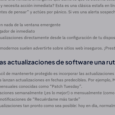
y necesita acción inmediata? Esta es una clásica estafa en lí
ntes de pensar” y actúes por pánico. Si ves una alerta sospech
en nada de la ventana emergente 
gador de inmediato 
tualizaciones directamente desde la configuración de tu dispos
odernos suelen advertirte sobre sitios web inseguros. ¡Prest
las actualizaciones de software una rut
il de mantenerte protegido es incorporar las actualizaciones a
anzan actualizaciones en fechas predecibles. Por ejemplo, Mi
mensuales conocidas como “Patch Tuesday”.
zaciones semanalmente (¡es lo mejor!) o mensualmente (como
s notificaciones de “Recuérdame más tarde”
tualizaciones tan pronto como sea posible: hoy en día, normal