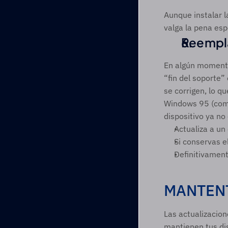
Aunque instalar l
valga la pena esp
Reempla
En algún momento,
“fin del soporte” 
se corrigen, lo q
Windows 95 (como 
dispositivo ya no
Actualiza a un
Si conservas e
Definitivament
MANTENT
Las actualizacion
mantienen tus dis