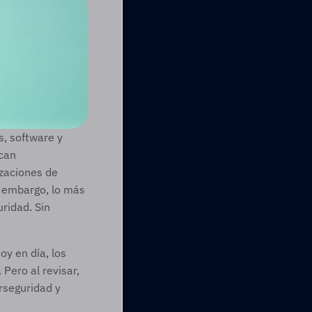
, software y 
can 
zaciones de 
 embargo, lo más 
idad. Sin 
y en día, los 
Pero al revisar, 
rseguridad y 