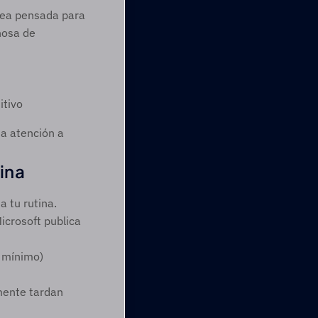
nea pensada para 
osa de 
itivo 
a atención a 
ina
 tu rutina. 
crosoft publica 
 mínimo)
mente tardan 