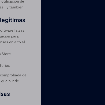
tificación de 
s, ¡y también 
legítimas
ftware falsas. 
ación para 
sas en alto al 
p Store
torios
y comprobada de 
e que puede 
sas 