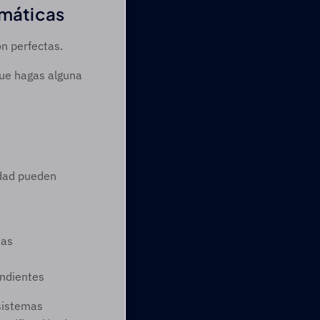
omáticas
n perfectas.
ue hagas alguna 
dad pueden 
nas
endientes
istemas 