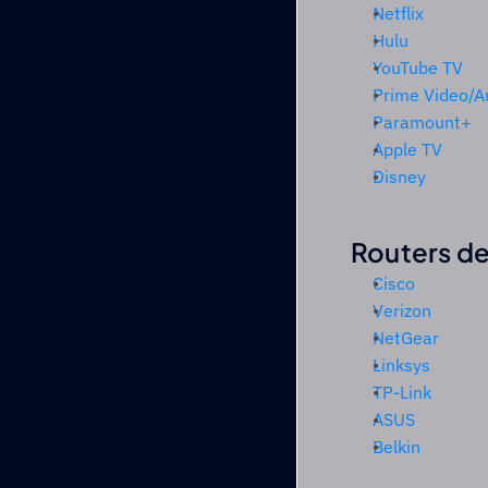
Netflix
Hulu
YouTube TV
Prime Video/
Paramount+
Apple TV
Disney
Routers de
Cisco
Verizon
NetGear
Linksys
TP-Link
ASUS
Belkin