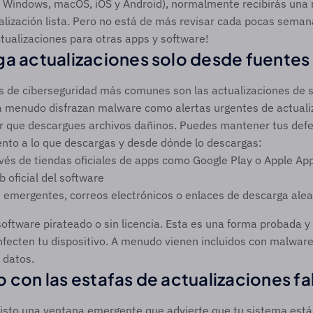
 Windows, macOS, iOS y Android), normalmente recibirás una no
lización lista. Pero no está de más revisar cada pocas semana
ualizaciones para otras apps y software!  
a actualizaciones solo desde fuentes 
s de ciberseguridad más comunes son las actualizaciones de so
a menudo disfrazan malware como alertas urgentes de actualiz
r que descargues archivos dañinos. Puedes mantener tus defen
ento a lo que descargas y desde dónde lo descargas:
avés de tiendas oficiales de apps como Google Play o Apple Ap
b oficial del software
 emergentes, correos electrónicos o enlaces de descarga alea
software pirateado o sin licencia. Esta es una forma probada 
nfecten tu dispositivo. A menudo vienen incluidos con malwar
 datos.
 con las estafas de actualizaciones fal
visto una ventana emergente que advierte que tu sistema está 