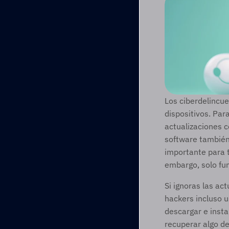
Los ciberdelincue
dispositivos. Par
actualizaciones c
software también 
importante para t
embargo, solo fun
Si ignoras las act
hackers incluso u
descargar e insta
recuperar algo de 