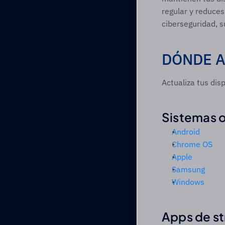
regular y reduces
ciberseguridad, s
DÓNDE A
Actualiza tus dis
Sistemas o
Android
Chrome OS
Apple
Samsung
Windows
Apps de s