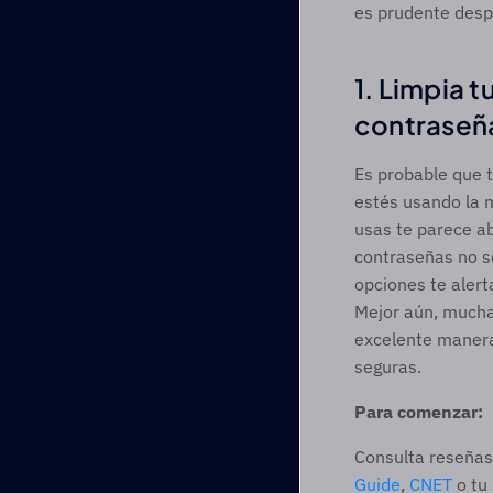
es prudente despe
1. Limpia 
contraseñ
Es probable que t
estés usando la m
usas te parece a
contraseñas no s
opciones te alert
Mejor aún, mucha
excelente manera
seguras.
Para comenzar:
Consulta reseñas
Guide
, 
CNET
 o tu