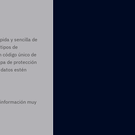
ida y sencilla de 
tipos de 
n código único de 
pa de protección 
 datos estén 
 información muy 