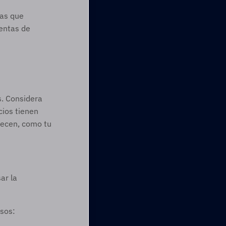
as que 
entas de 
. Considera 
ios tienen 
recen, como tu 
ar la 
sos: 