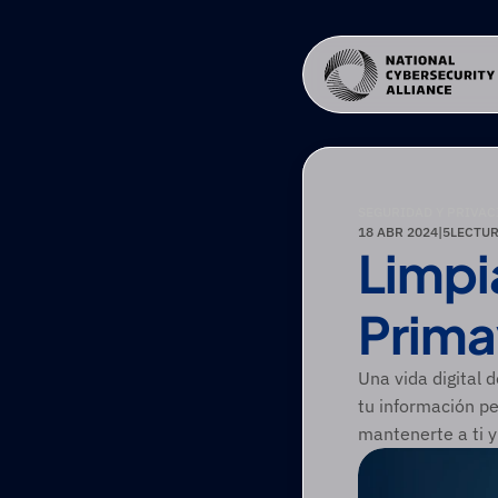
SEGURIDAD Y PRIVAC
18 ABR 2024
|
5
LECTUR
Limpia
Prima
Una vida digital 
tu información p
mantenerte a ti y