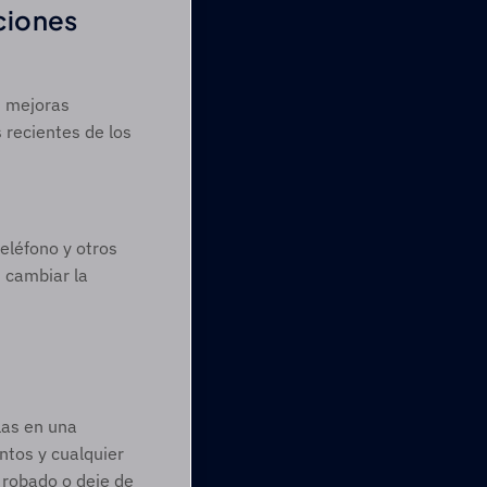
ciones 
 mejoras 
recientes de los 
eléfono y otros 
 cambiar la 
as en una 
tos y cualquier 
 robado o deje de 