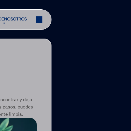
DE NOSOTROS
DE NOSOTROS
Compartir
Compartir
ncontrar y deja 
s pasos, puedes 
ente limpia.