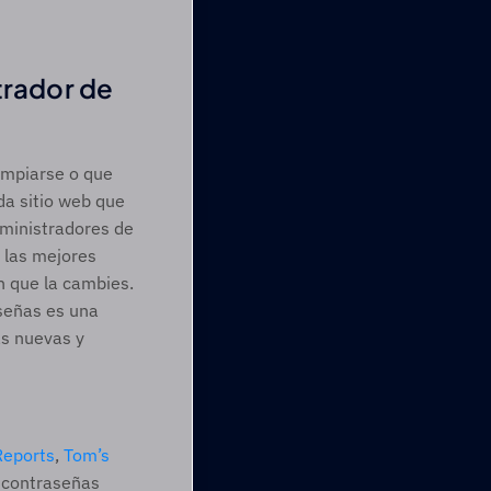
rador de 
mpiarse o que 
a sitio web que 
ministradores de 
las mejores 
n que la cambies. 
eñas es una 
s nuevas y 
eports
, 
Tom’s 
 contraseñas 