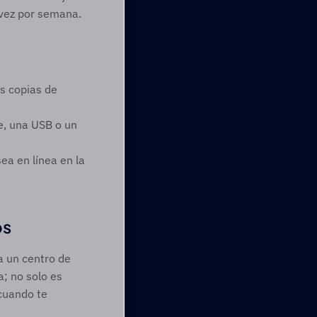
 vez por semana.
s copias de 
, una USB o un 
a en línea en la 
s 
a un centro de 
; no solo es 
uando te 