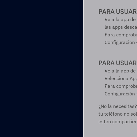
PARA USUARI
Ve a la app de 
las apps desc
Para comprobar
Configuración 
PARA USUAR
Ve a la app de
Selecciona App
Para comprobar
Configuración 
¿No la necesitas?
tu teléfono no so
estén compartien