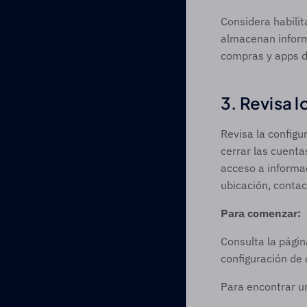
Considera habilit
almacenan informa
compras y apps d
3. Revisa l
Revisa la configu
cerrar las cuenta
acceso a informac
ubicación, contac
Para comenzar:
Consulta la pági
configuración de 
Para encontrar un