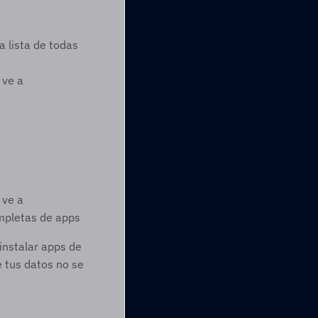
 lista de todas 
ve a 
ve a 
ompletas de apps
instalar apps de 
 tus datos no se 