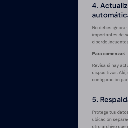
4. Actualiz
automátic
No debes ignorar
importantes de se
ciberdelincuentes
Para comenzar:
Revisa si hay act
dispositivos. Alé
configuración par
5. Respald
Protege tus dato
ubicación separad
otro archivo que 