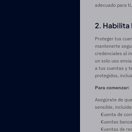
adecuado para ti.
2. Habilita
Proteger tus cuen
mantenerte seguro
credenciales al i
un solo uso envia
a tus cuentas y te
protegidos, inclu
Para comenzar:
Asegúrate de que 
sensible, incluida
Cuenta de corr
Cuentas bancar
Cuentas de red