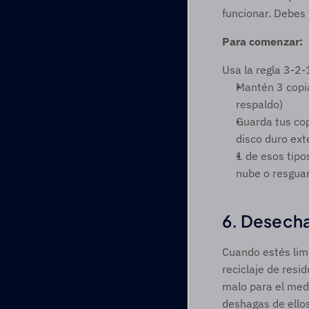
funcionar. Debes
Para comenzar:
Usa la regla 3-2-
Mantén 3 copia
respaldo)
Guarda tus cop
disco duro ext
1 de esos tipo
nube o resguar
6. Desecha
Cuando estés limp
reciclaje de resid
malo para el med
deshagas de ellos