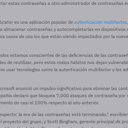
rtar estas contraseñas a otro administrador de contraseñas en
icator es una aplicación popular de 
autenticación multifactor
ra almacenar contraseñas y autocompletarlas en dispositivos m
s casos de uso los que están siendo impactados por la nueva 
os estamos conscientes de las deficiencias de las contraseñas
les de reutilizar, pero estos malos hábitos nos dejan vulnerable
 usar tecnologías como la autenticación multifactor y los ad
crosoft anunció un impulso significativo para eliminar las cont
pañía declaró que bloquea 7,000 ataques de contraseña por s
ento de casi el 100% respecto al año anterior.  
especto: la era de las contraseñas está terminando," escribie
el proyecto del grupo, y Scott Bingham, gerente principal de pr