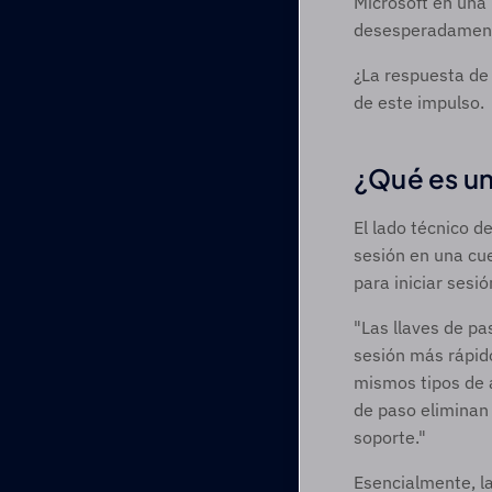
Microsoft en una 
desesperadamente
¿La respuesta de 
de este impulso. 
¿Qué es un
El lado técnico d
sesión en una cue
para iniciar ses
"Las llaves de pa
sesión más rápido
mismos tipos de a
de paso eliminan 
soporte." 
Esencialmente, l