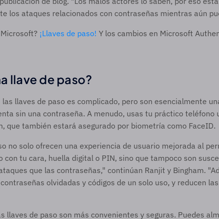
publicación de blog. "Los malos actores lo saben, por eso está
 los ataques relacionados con contraseñas mientras aún pu
Microsoft? 
¡Llaves de paso!
 Y los cambios en Microsoft Authen
a llave de paso? 
e las llaves de paso es complicado, pero son esencialmente una
nta sin una contraseña. A menudo, usas tu práctico teléfono u 
ión, que también estará asegurado por biometría como FaceID. 
so no solo ofrecen una experiencia de usuario mejorada al permi
 con tu cara, huella digital o PIN, sino que tampoco son suscep
taques que las contraseñas," continúan Ranjit y Bingham. "Ade
contraseñas olvidadas y códigos de un solo uso, y reducen las
as llaves de paso son más convenientes y seguras. Puedes alm