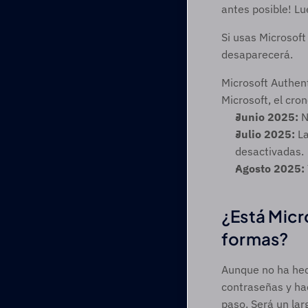
antes posible! Lu
Si usas Microsoft
desaparecerá.  
Microsoft Authent
Microsoft, el cro
Junio 2025:
 
Julio 2025:
 L
desactivadas.
Agosto 2025:
¿Está Micr
formas? 
Aunque no ha hech
contraseñas y hac
paso. Será un lar