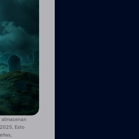
i almacenan 
2025. Esto 
eñas, 