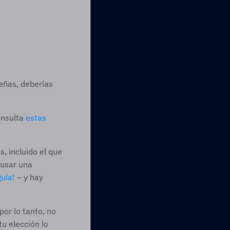
eñas, deberías 
nsulta 
estas 
 incluido el que 
usar una 
uía!
 – y hay 
or lo tanto, no 
 elección lo 