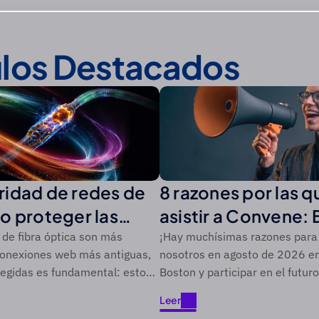
ulos Destacados
ridad de redes de
8 razones por las 
o proteger las
asistir a Convene:
bra óptica de las
 de fibra óptica son más
¡Hay muchísimas razones para 
conexiones web más antiguas,
nosotros en agosto de 2026 e
 modernas
egidas es fundamental: esto
Boston y participar en el futuro
ber.
ciberseguridad!
Leer
Leer