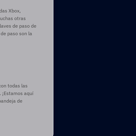
das Xbox, 
uchas otras 
aves de paso de 
de paso son la 
on todas las 
. ¡Estamos aquí 
bandeja de 