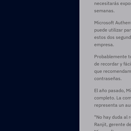
necesitarás expo
semanas.
Microsoft Authent
puede utilizar pa
estos dos segundo
empresa.  
Probablemente tod
de recordar y fáci
que recomendamos
contraseñas.  
El año pasado, Mi
completo. La com
representa un aum
"No hay duda al r
Ranjit, gerente d