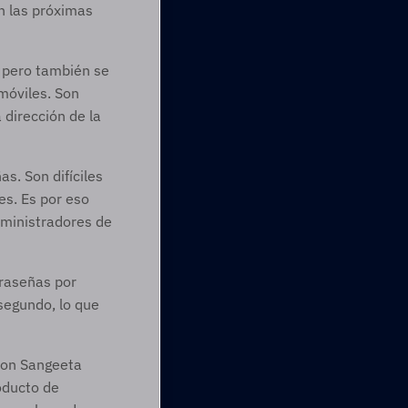
 las próximas 
, pero también se 
óviles. Son 
dirección de la 
. Son difíciles 
s. Es por eso 
ministradores de 
raseñas por 
egundo, lo que 
ron Sangeeta 
oducto de 