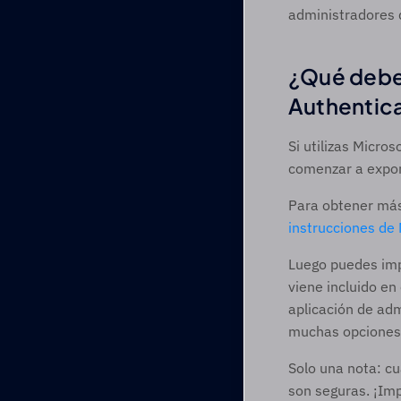
administradores 
¿Qué deben
Authentica
Si utilizas Micro
comenzar a export
Para obtener más
instrucciones de 
Luego puedes impo
viene incluido e
aplicación de ad
muchas opciones g
Solo una nota: cu
son seguras. ¡Imp