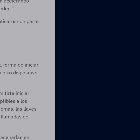
n acelerando 
eden." 
ticator son parte 
 forma de iniciar 
otro dispositivo 
tirte iniciar 
tibles a los 
más, las llaves 
 llamadas de 
acenarlas en 