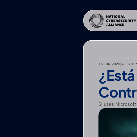
SEGURIDAD Y PRIVAC
16 JUN 2025
|
4
LECTUR
¿Está
Contr
Si usas Microsof