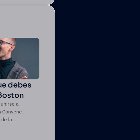
que debes
 Boston
unirse a
n Convene:
 de la