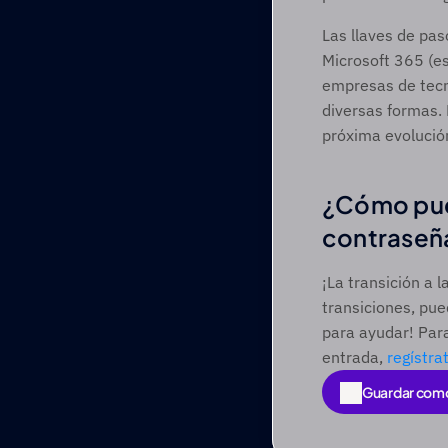
Las llaves de pas
Microsoft 365 (e
empresas de tecn
diversas formas.
próxima evolución 
¿Cómo pued
contraseñ
¡La transición a 
transiciones, pue
para ayudar! Para
entrada, 
regístra
Guardar com
Guardar com