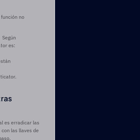
función no 
  Según 
tor es:
.
stán 
icator.  
ras 
 es erradicar las 
con las llaves de 
aso.  