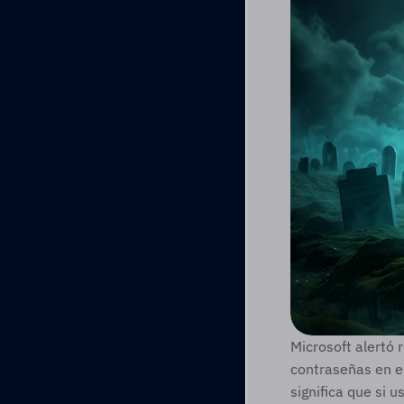
Microsoft alertó 
contraseñas en e
significa que si 