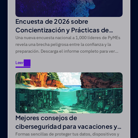
Encuesta de 2026 sobre
Concientización y Prácticas de
Ciberseguridad para Pequeñas
Una nueva encuesta nacional a 1,000 líderes de PyMEs
revela una brecha peligrosa entre la confianza y la
Empresas
preparación. Descarga el informe completo para ver
cuál es la situación de las pequeñas empresas.
Leer
Leer
Mejores consejos de
ciberseguridad para vacaciones y
viajes
Formas sencillas de proteger tus datos, dispositivos y