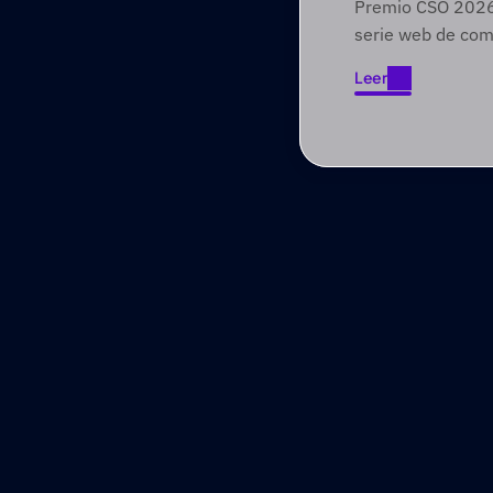
Premio CSO 2026 
Foundry
serie web de com
involucra a audien
Leer
través de narrat
Leer
primero.