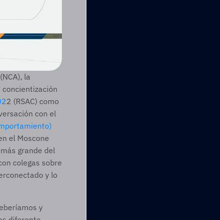
NCA), la 
 concientización 
02
2 (RSAC) como 
versación con el 
omportamiento) 
 en el Moscone 
 más grande del 
on colegas sobre 
erconectado y lo 
eberíamos y 
 diferente 