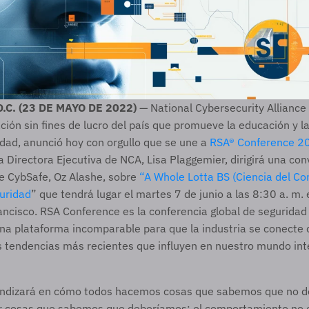
C. (23 DE MAYO DE 2022)
 — National Cybersecurity Alliance (
ación sin fines de lucro del país que promueve la educación y la
dad, anunció hoy con orgullo que se une a 
RSA® Conference 2
a Directora Ejecutiva de NCA, Lisa Plaggemier, dirigirá una con
e CybSafe, Oz Alashe, sobre 
“A Whole Lotta BS (Ciencia del C
guridad
” que tendrá lugar el martes 7 de junio a las 8:30 a. m.
ncisco. RSA Conference es la conferencia global de seguridad
na plataforma incomparable para que la industria se conecte c
as tendencias más recientes que influyen en nuestro mundo int
undizará en cómo todos hacemos cosas que sabemos que no d
 cosas que sabemos que deberíamos; el comportamiento no es