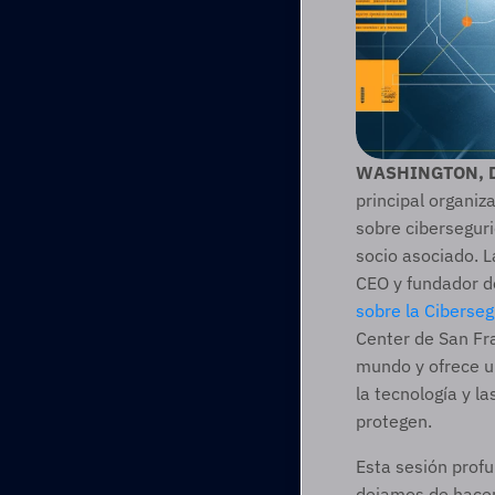
WASHINGTON, D.
principal organiz
sobre ciberseguri
socio asociado. L
CEO y fundador d
sobre la Ciberse
Center de San Fra
mundo y ofrece u
la tecnología y l
protegen.  
Esta sesión prof
dejamos de hacer