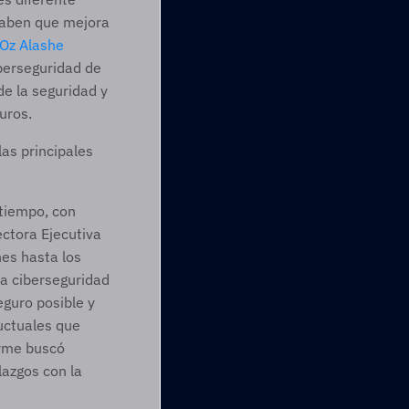
aben que mejora 
Oz Alashe
erseguridad de 
e la seguridad y 
uros. 
as principales 
tiempo, con 
ctora Ejecutiva 
es hasta los 
a ciberseguridad 
guro posible y 
ctuales que 
rme buscó 
zgos con la 