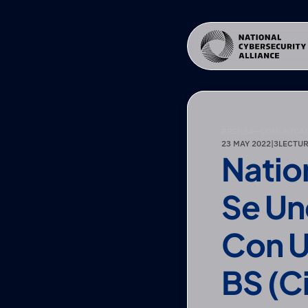
PRENSA
—
COMUNICAD
23 MAY 2022
|
3
LECTUR
Natio
Se Un
Con U
BS (Ci