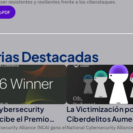
ser resistentes y resilientes frente a los ciberataques.
o PDF
o PDF
rias Destacadas
ybersecurity
La Victimización p
ecibe el Premio
Ciberdelitos Aume
 de CSO de
Récord del 44% en
security Alliance (NCA) gana el
National Cybersecurity Alliance