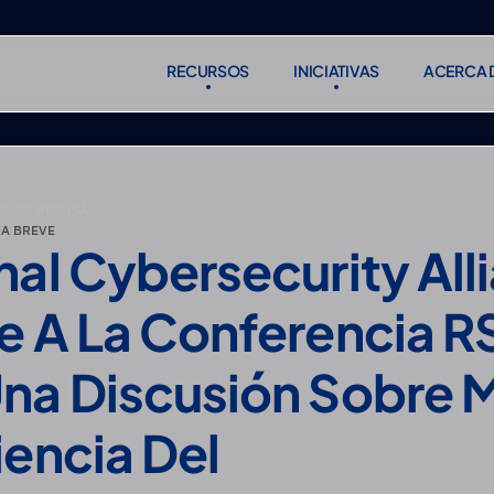
RECURSOS
INICIATIVAS
ACERCA 
RECURSOS
INICIATIVAS
ACERCA 
Suscribirse
Suscribirse
O DE PRENSA
A BREVE
nal Cybersecurity Alli
e A La Conferencia RS
na Discusión Sobre 
encia Del 