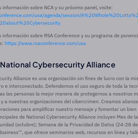
Para obtener más información sobre NCA y su próximo panel, visite: 
aconference.com/usa/agenda/session/A%20Whole%20Lotta
20about%20Cybersecurity
 información sobre RSA Conference y su programa de ponencia
e: 
https://www.rsaconference.com/usa
National Cybersecurity Alliance 
urity Alliance es una organización sin fines de lucro con la mis
 e interconectado. Defendemos el uso seguro de toda la tecno
s las personas la mejor manera de protegernos a nosotros mi
 y a nuestras organizaciones del cibercrimen. Creamos alianzas
raciones para amplificar nuestro mensaje y fomentar un bien “
rincipales de National Cybersecurity Alliance incluyen Mes de la
uridad (octubre); Semana de la Privacidad de Datos (24-28 de 
siness™, que ofrece seminarios web, recursos en línea y tall