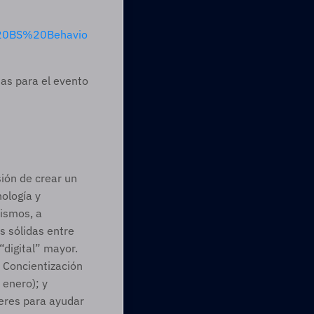
%20BS%20Behavio
s para el evento 
ión de crear un 
logía y 
smos, a 
 sólidas entre 
digital” mayor. 
 Concientización 
enero); y 
eres para ayudar 