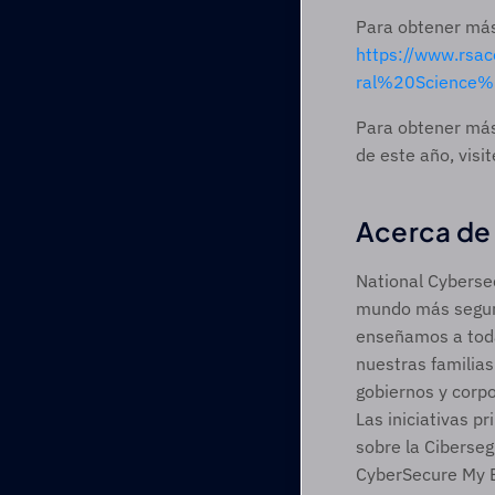
https://www.rs
ral%20Science%
Para obtener más
de este año, visit
Acerca de 
National Cybersec
mundo más seguro
enseñamos a toda
nuestras familias
gobiernos y corpo
Las iniciativas p
sobre la Ciberseg
CyberSecure My Bu