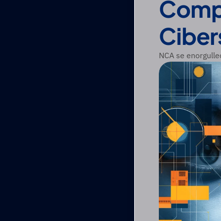
Compo
Ciber
NCA se enorgulle