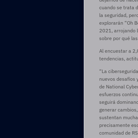
cuando se trata 
la seguridad, per
explorarán “Oh B
2021, arrojando l
sobre por qué la
Al encuestar a 2,
tendencias, acti
“La cibersegurid
nuevos desafíos y
de National Cyber
esfuerzos continu
seguirá dominando
generar cambios,
sustentan muchas
precisamente eso
comunidad de RSA