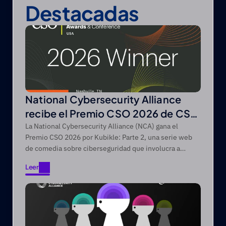
Destacadas
National Cybersecurity Alliance
recibe el Premio CSO 2026 de CSO
de Foundry
La National Cybersecurity Alliance (NCA) gana el
Premio CSO 2026 por Kubikle: Parte 2, una serie web
de comedia sobre ciberseguridad que involucra a
audiencias difíciles de alcanzar a través de narrativas
Leer
de entretenimiento primero.
Leer