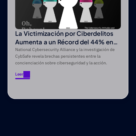
La Victimización por Ciberdelitos
Aumenta a un Récord del 44% en
un Periodo de Cinco Años
National Cybersecurity Alliance y la investigación de
CybSafe revela brechas persistentes entre la
concienciación sobre ciberseguridad y la acción.
Leer
Leer