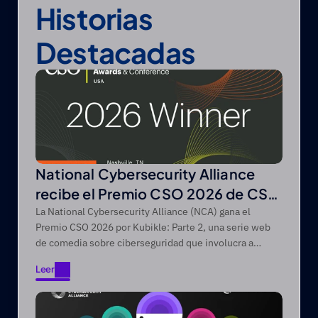
Historias 
Destacadas
National Cybersecurity Alliance
recibe el Premio CSO 2026 de CSO
de Foundry
La National Cybersecurity Alliance (NCA) gana el
Premio CSO 2026 por Kubikle: Parte 2, una serie web
de comedia sobre ciberseguridad que involucra a
audiencias difíciles de alcanzar a través de narrativas
Leer
de entretenimiento primero.
Leer