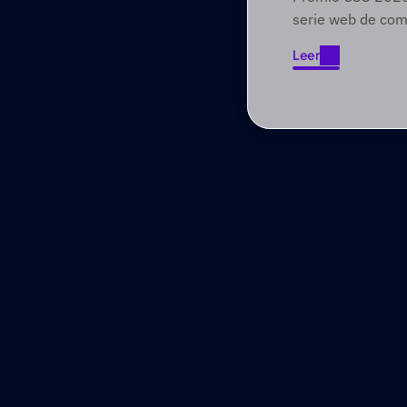
Foundry
serie web de com
involucra a audien
Leer
través de narrat
Leer
primero.