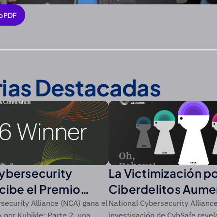
o PDF
o PDF
rias Destacadas
ybersecurity
La Victimización p
ecibe el Premio
Ciberdelitos Aume
 de CSO de
Récord del 44% en
security Alliance (NCA) gana el
National Cybersecurity Alliance
por Kubikle: Parte 2, una
investigación de CybSafe revel