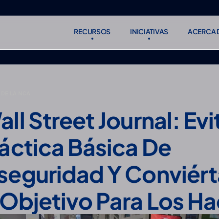
RECURSOS
INICIATIVAS
ACERCA 
RECURSOS
INICIATIVAS
ACERCA 
Suscribirse
Suscribirse
DE LA NCA
ll Street Journal: Evit
áctica Básica De 
seguridad Y Conviért
 Objetivo Para Los H