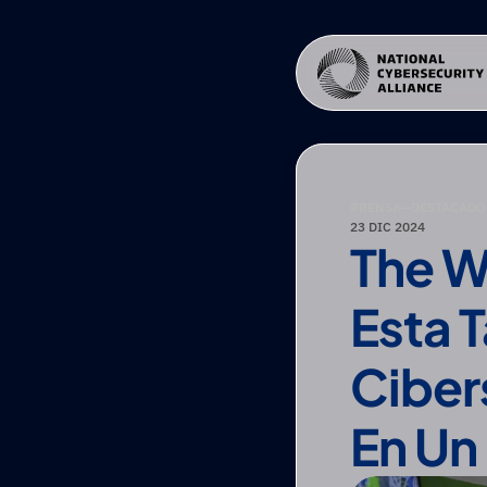
PRENSA
—
DESTACADO 
23 DIC 2024
The Wa
Esta T
Ciber
En Un