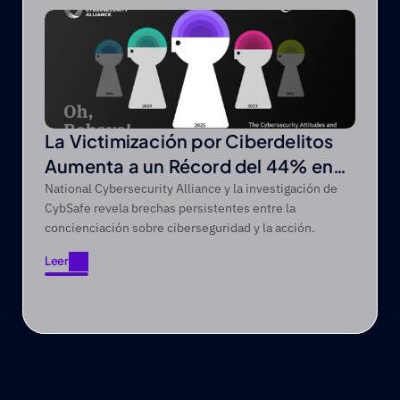
Leer
La Victimización por Ciberdelitos
Aumenta a un Récord del 44% en
un Periodo de Cinco Años
National Cybersecurity Alliance y la investigación de
CybSafe revela brechas persistentes entre la
concienciación sobre ciberseguridad y la acción.
Leer
Leer