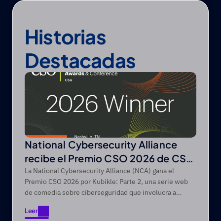
Historias 
Destacadas
National Cybersecurity Alliance
recibe el Premio CSO 2026 de CSO
de Foundry
La National Cybersecurity Alliance (NCA) gana el
Premio CSO 2026 por Kubikle: Parte 2, una serie web
de comedia sobre ciberseguridad que involucra a
audiencias difíciles de alcanzar a través de narrativas
Leer
de entretenimiento primero.