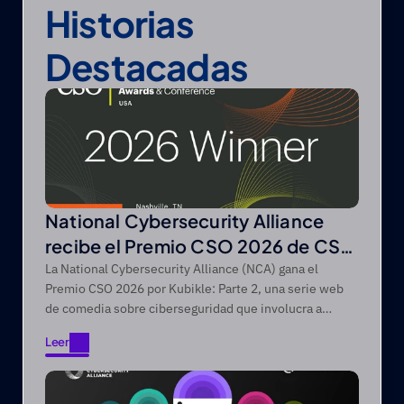
Historias 
Destacadas
National Cybersecurity Alliance
recibe el Premio CSO 2026 de CSO
de Foundry
La National Cybersecurity Alliance (NCA) gana el
Premio CSO 2026 por Kubikle: Parte 2, una serie web
de comedia sobre ciberseguridad que involucra a
audiencias difíciles de alcanzar a través de narrativas
Leer
de entretenimiento primero.
Leer