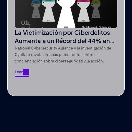
La Victimización por Ciberdelitos
Aumenta a un Récord del 44% en
un Periodo de Cinco Años
National Cybersecurity Alliance y la investigación de
CybSafe revela brechas persistentes entre la
concienciación sobre ciberseguridad y la acción.
Leer
Leer