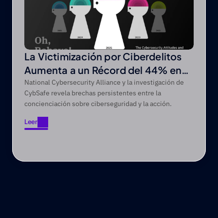
La Victimización por Ciberdelitos
Aumenta a un Récord del 44% en
un Periodo de Cinco Años
National Cybersecurity Alliance y la investigación de
CybSafe revela brechas persistentes entre la
concienciación sobre ciberseguridad y la acción.
Leer
Leer