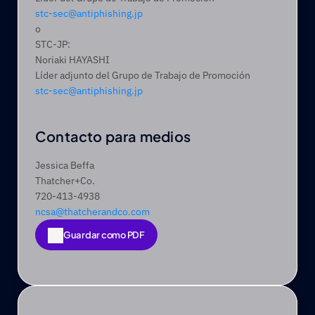
stc-sec@antiphishing.jp
o
STC-JP:
Noriaki HAYASHI
Líder adjunto del Grupo de Trabajo de Promoción
stc-sec@antiphishing.jp
Contacto para medios
Jessica Beffa
Thatcher+Co.
720-413-4938
ncsa@thatcherandco.com
Guardar como PDF
Guardar como PDF