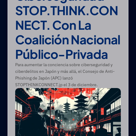
STOP.THINK.CON
NECT. Con La 
Coalición Nacional 
Público-Privada
Para aumentar la conciencia sobre ciberseguridad y 
ciberdelitos en Japón y más allá, el Consejo de Anti-
Phishing de Japón (APC) lanzó 
STOPTHINKCONNECT.jp el 3 de diciembre.