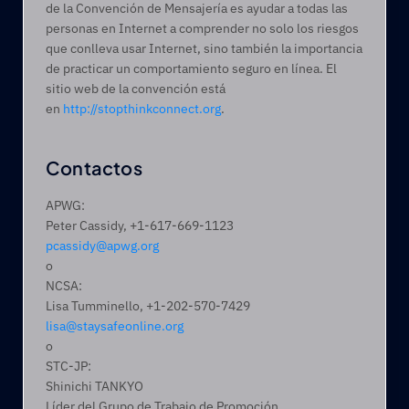
de la Convención de Mensajería es ayudar a todas las 
personas en Internet a comprender no solo los riesgos 
que conlleva usar Internet, sino también la importancia 
de practicar un comportamiento seguro en línea. El 
sitio web de la convención está 
en 
http://stopthinkconnect.org
.
Contactos
APWG:
Peter Cassidy, +1-617-669-1123
pcassidy@apwg.org
o
NCSA:
Lisa Tumminello, +1-202-570-7429
lisa@staysafeonline.org
o
STC-JP:
Shinichi TANKYO
Líder del Grupo de Trabajo de Promoción