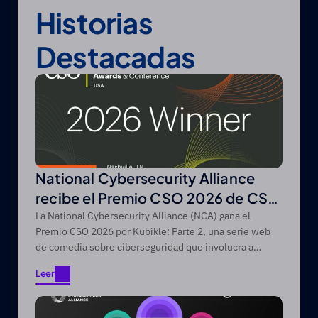
Historias 
Destacadas
National Cybersecurity Alliance
recibe el Premio CSO 2026 de CSO
de Foundry
La National Cybersecurity Alliance (NCA) gana el
Premio CSO 2026 por Kubikle: Parte 2, una serie web
de comedia sobre ciberseguridad que involucra a
audiencias difíciles de alcanzar a través de narrativas
Leer
de entretenimiento primero.
Leer