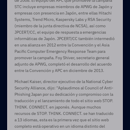
de 2008. El equipo del APC que promueve la campaña 
STC incluye empresas miembros de APWG de Japón y 
empresas con presencia en Japón, entre ellas Hitachi 
Systems, Trend Micro, Kaspersky Labs y RSA Security 
(miembro de la junta directiva de NCSA), así como 
JPCERT/CC, el equipo de respuesta a emergencias 
informáticas de Japón. JPCERT/CC también intermedió 
en una alianza en 2012 entre la Convención y el Asia 
Pacific Computer Emergency Response Team para 
promover la campaña. Foy Shiver, secretario general 
adjunto de APWG, completó el desarrollo del acuerdo 
entre la Convención y APC en diciembre de 2013.
Michael Kaiser, director ejecutivo de la National Cyber 
Security Alliance, dijo: “Aplaudimos al Council of Anti-
Phishing Japan por su dedicación y compromiso con la 
traducción y el lanzamiento de todo el sitio web STOP. 
THINK. CONNECT. en japonés. Aunque muchos 
recursos de STOP. THINK. CONNECT. se han traducido 
a 13 idiomas, esta es la primera vez que el sitio web 
completo está operativo en un idioma distinto del 