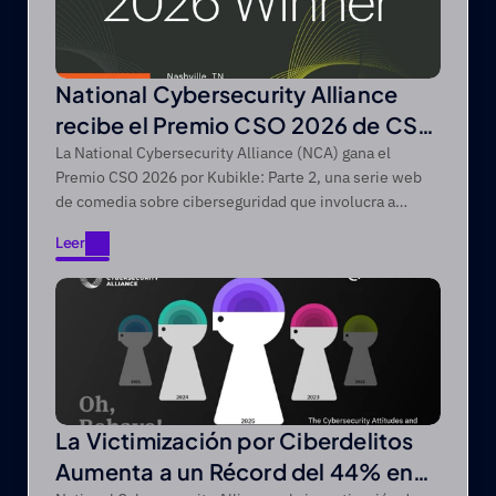
National Cybersecurity Alliance
recibe el Premio CSO 2026 de CSO
de Foundry
La National Cybersecurity Alliance (NCA) gana el
Premio CSO 2026 por Kubikle: Parte 2, una serie web
de comedia sobre ciberseguridad que involucra a
audiencias difíciles de alcanzar a través de narrativas
Leer
de entretenimiento primero.
Leer
La Victimización por Ciberdelitos
Aumenta a un Récord del 44% en