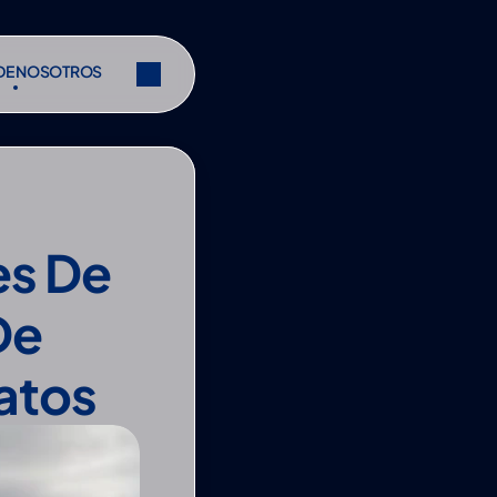
DE NOSOTROS
DE NOSOTROS
Compartir
Compartir
s De 
e 
atos