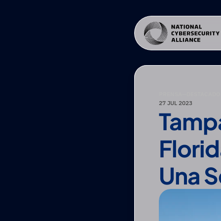
PRENSA
—
DESTACADO 
27 JUL 2023
Tampa
Florid
Una S