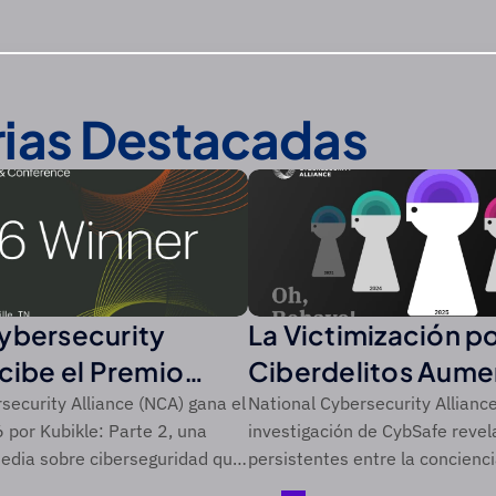
rias Destacadas
ybersecurity
La Victimización p
ecibe el Premio
Ciberdelitos Aume
 de CSO de
Récord del 44% en
security Alliance (NCA) gana el
National Cybersecurity Alliance
por Kubikle: Parte 2, una
investigación de CybSafe revel
Periodo de Cinco 
edia sobre ciberseguridad que
persistentes entre la concienc
cias difíciles de alcanzar a
ciberseguridad y la acción.