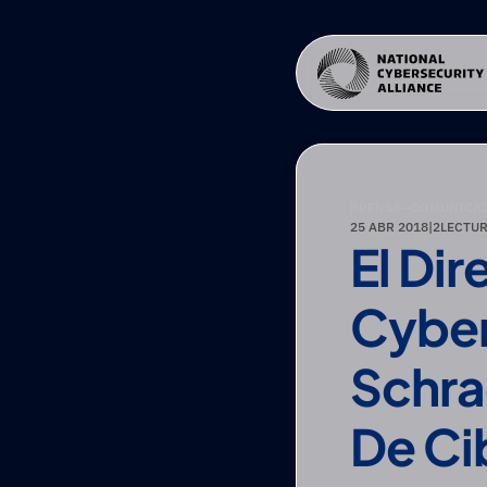
PRENSA
—
COMUNICAD
25 ABR 2018
|
2
LECTUR
El Dir
Cyber
Schra
De Ci