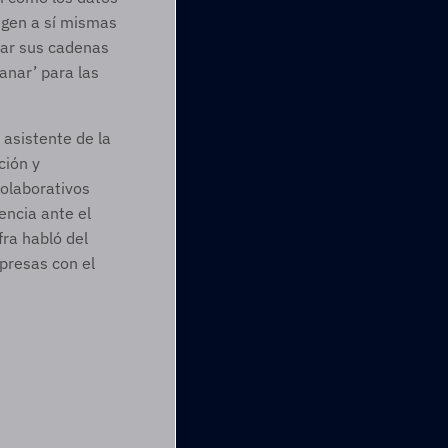
gen a sí mismas 
ar sus cadenas 
nar’ para las 
asistente de la 
ión y 
olaborativos 
ncia ante el 
a habló del 
resas con el 