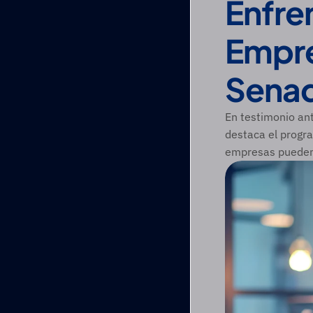
Enfre
Empre
Sena
En testimonio an
destaca el progr
empresas pueden 