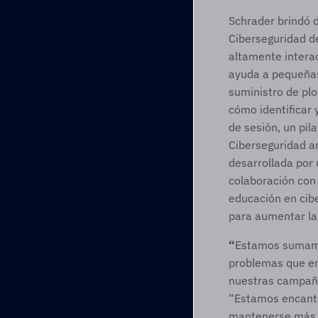
Schrader brindó 
Ciberseguridad del
altamente interac
ayuda a pequeñas
suministro de plo
cómo identificar 
de sesión, un pila
Ciberseguridad an
desarrollada por 
colaboración con 
educación en cib
para aumentar la 
“
Estamos sumamen
problemas que en
nuestras campañas
“Estamos encanta
mantenerse más se