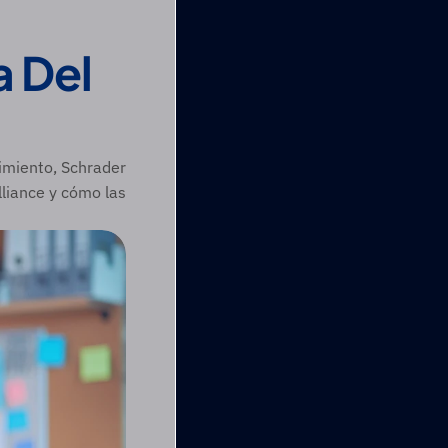
 Del 
miento, Schrader 
iance y cómo las 