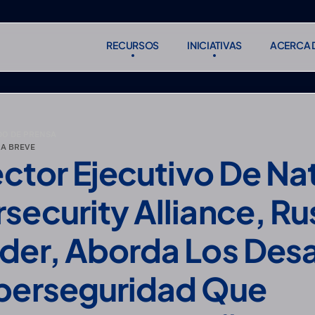
RECURSOS
INICIATIVAS
ACERCA 
RECURSOS
INICIATIVAS
ACERCA 
Suscribirse
Suscribirse
O DE PRENSA
A BREVE
ector Ejecutivo De Nat
security Alliance, Rus
der, Aborda Los Desaf
berseguridad Que 