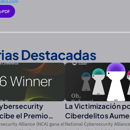
ndco.com
o PDF
o PDF
rias Destacadas
ybersecurity
La Victimización p
ecibe el Premio
Ciberdelitos Aume
 de CSO de
Récord del 44% en
security Alliance (NCA) gana el
National Cybersecurity Alliance