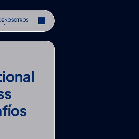
DE NOSOTROS
DE NOSOTROS
Compartir
Compartir
ional 
s 
íos 