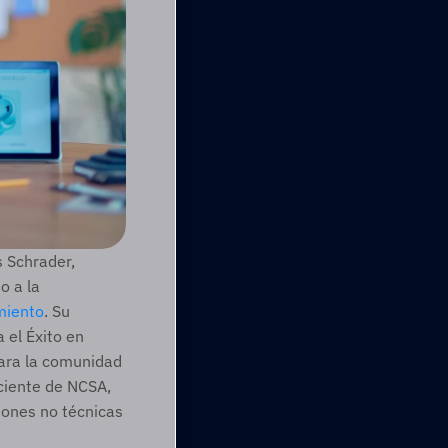
 Schrader, 
 a la 
miento
. Su 
el Éxito en 
ara la comunidad 
ciente de NCSA, 
ones no técnicas 