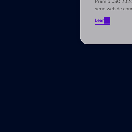
Premio CSO 2026 
Foundry
serie web de com
involucra a audien
Leer
través de narrat
Leer
primero.