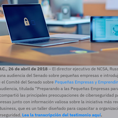
., 26 de abril de 2018 
‒ El director ejecutivo de NCSA, Russ
 una audiencia del Senado sobre pequeñas empresas e introdujo
e el Comité del Senado sobre 
Pequeñas Empresas y Emprendi
audiencia, titulada “Preparando a las Pequeñas Empresas para 
compartió las principales preocupaciones de ciberseguridad p
sas junto con información valiosa sobre la iniciativa más re
siness, que es un taller diseñado para capacitar a organizaci
rseguridad. 
Lea la transcripción del testimonio aquí
.