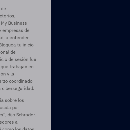
de 
torios, 
 My Business 
y empresas de 
d, a entender 
loquea tu inicio 
onal de 
cio de sesión fue 
 que trabajan en 
n y la 
rzo coordinado 
a ciberseguridad.
 sobre los 
cida por 
”, dijo Schrader. 
edores a 
í como los datos 