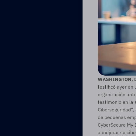
WASHINGTON, D.C
testificó ayer en
organización ant
testimonio en la 
Ciberseguridad”, 
de pequeñas empre
CyberSecure My Bu
a mejorar su cibe