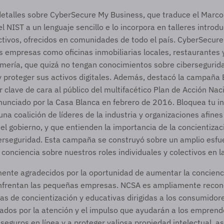
detalles sobre CyberSecure My Business, que traduce el Marco 
 NIST a un lenguaje sencillo e lo incorpora en talleres introduc
tivos, ofrecidos en comunidades de todo el país. CyberSecure
 empresas como oficinas inmobiliarias locales, restaurantes 
mería, que quizá no tengan conocimientos sobre cibersegurida
y proteger sus activos digitales. Además, destacó la campaña B
r clave de cara al público del multifacético Plan de Acción Naci
unciado por la Casa Blanca en febrero de 2016. Bloquea tu ini
una coalición de líderes de la industria y organizaciones afines
el gobierno, y que entienden la importancia de la concientizació
erseguridad. Esta campaña se construyó sobre un amplio esfue
conciencia sobre nuestros roles individuales y colectivos en l
te agradecidos por la oportunidad de aumentar la conciencia
frentan las pequeñas empresas. NCSA es ampliamente recono
 de concientización y educativas dirigidas a los consumidores
dos por la atención y el impulso que ayudarán a los emprend
guros en línea y a proteger valiosa propiedad intelectual, as