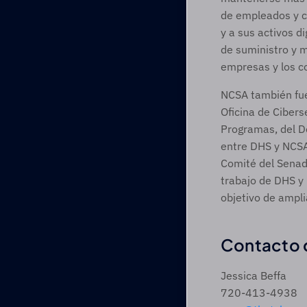
de empleados y c
y a sus activos d
de suministro y m
empresas y los c
NCSA también fue 
Oficina de Cibers
Programas, del De
entre DHS y NCSA 
Comité del Senad
trabajo de DHS y
objetivo de ampli
Contacto 
Jessica Beffa
720-413-4938