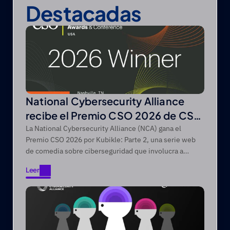
Destacadas
National Cybersecurity Alliance
recibe el Premio CSO 2026 de CSO
de Foundry
La National Cybersecurity Alliance (NCA) gana el
Premio CSO 2026 por Kubikle: Parte 2, una serie web
de comedia sobre ciberseguridad que involucra a
audiencias difíciles de alcanzar a través de narrativas
Leer
de entretenimiento primero.
Leer