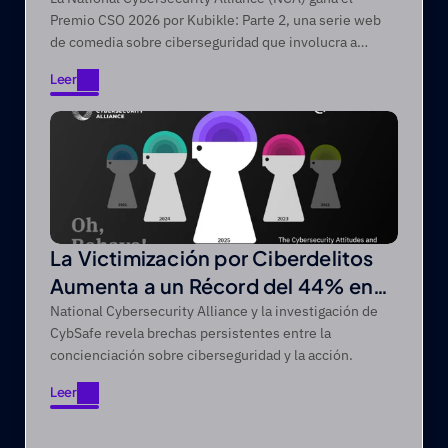
de Foundry
Premio CSO 2026 por Kubikle: Parte 2, una serie web
de comedia sobre ciberseguridad que involucra a
audiencias difíciles de alcanzar a través de narrativas
Leer
de entretenimiento primero.
Leer
La Victimización por Ciberdelitos
Aumenta a un Récord del 44% en
un Periodo de Cinco Años
National Cybersecurity Alliance y la investigación de
CybSafe revela brechas persistentes entre la
concienciación sobre ciberseguridad y la acción.
Leer
Leer