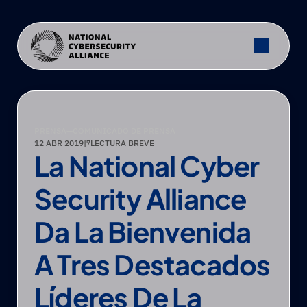
PRENSA
—
COMUNICADO DE PRENSA
12 ABR 2019
|
LECTURA BREVE
7
La National Cyber 
Security Alliance 
Da La Bienvenida 
A Tres Destacados 
Líderes De La 