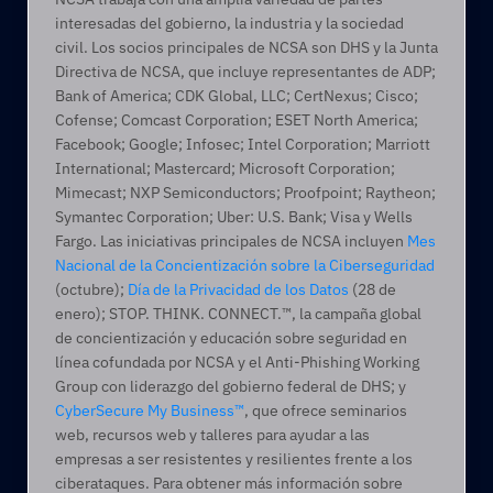
interesadas del gobierno, la industria y la sociedad 
civil. Los socios principales de NCSA son DHS y la Junta 
Directiva de NCSA, que incluye representantes de ADP; 
Bank of America; CDK Global, LLC; CertNexus; Cisco; 
Cofense; Comcast Corporation; ESET North America; 
Facebook; Google; Infosec; Intel Corporation; Marriott 
International; Mastercard; Microsoft Corporation; 
Mimecast; NXP Semiconductors; Proofpoint; Raytheon; 
Symantec Corporation; Uber: U.S. Bank; Visa y Wells 
Fargo. Las iniciativas principales de NCSA incluyen 
Mes 
Nacional de la Concientización sobre la Ciberseguridad
(octubre); 
Día de la Privacidad de los Datos
 (28 de 
enero); STOP. THINK. CONNECT.™, la campaña global 
de concientización y educación sobre seguridad en 
línea cofundada por NCSA y el Anti-Phishing Working 
Group con liderazgo del gobierno federal de DHS; y 
CyberSecure My Business™
, que ofrece seminarios 
web, recursos web y talleres para ayudar a las 
empresas a ser resistentes y resilientes frente a los 
ciberataques. Para obtener más información sobre 