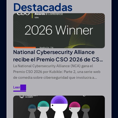
Destacadas
National Cybersecurity Alliance
recibe el Premio CSO 2026 de CSO
de Foundry
La National Cybersecurity Alliance (NCA) gana el
Premio CSO 2026 por Kubikle: Parte 2, una serie web
de comedia sobre ciberseguridad que involucra a
audiencias difíciles de alcanzar a través de narrativas
Leer
de entretenimiento primero.
Leer