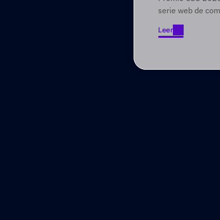
Foundry
serie web de com
involucra a audien
Leer
través de narrat
Leer
primero.