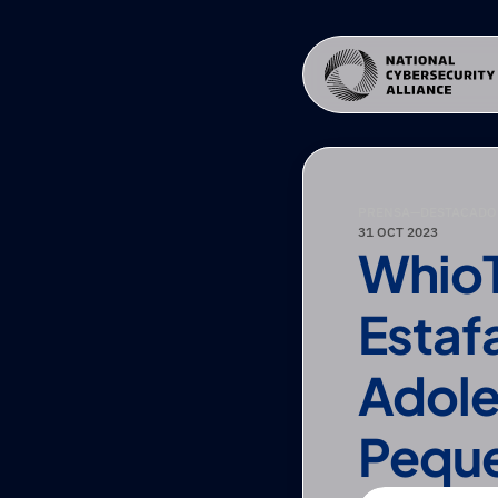
PRENSA
—
DESTACADO 
31 OCT 2023
WhioT
Estaf
Adole
Pequ