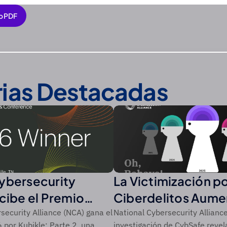
o PDF
o PDF
rias Destacadas
ybersecurity
La Victimización p
ecibe el Premio
Ciberdelitos Aume
 de CSO de
Récord del 44% en
security Alliance (NCA) gana el
National Cybersecurity Alliance
por Kubikle: Parte 2, una
investigación de CybSafe revel