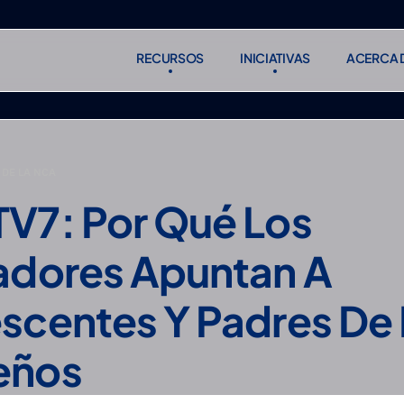
RECURSOS
INICIATIVAS
ACERCA 
RECURSOS
INICIATIVAS
ACERCA 
Suscribirse
Suscribirse
DE LA NCA
V7: Por Qué Los 
adores Apuntan A 
scentes Y Padres De 
eños