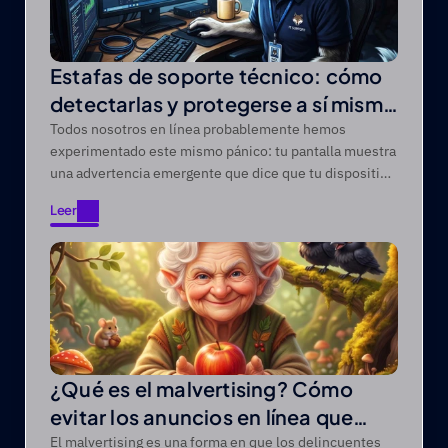
Estafas de soporte técnico: cómo
detectarlas y protegerse a sí mismo
y a sus dispositivos
Todos nosotros en línea probablemente hemos
experimentado este mismo pánico: tu pantalla muestra
una advertencia emergente que dice que tu dispositivo
está infectado con virus.
Leer
Leer
¿Qué es el malvertising? Cómo
evitar los anuncios en línea que
propagan malware
El malvertising es una forma en que los delincuentes