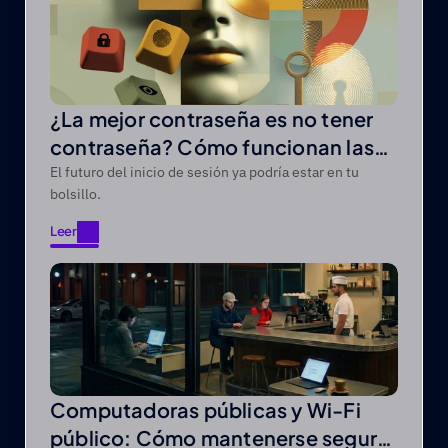
¿La mejor contraseña es no tener
contraseña? Cómo funcionan las
llaves de acceso
El futuro del inicio de sesión ya podría estar en tu
bolsillo.
Leer
Leer
Computadoras públicas y Wi-Fi
público: Cómo mantenerse seguro