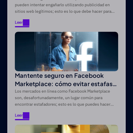
pueden intentar engañarlo utilizando publicidad en
sitios web legítimos; esto es lo que debe hacer para
protegerse.
Leer
Leer
Mantente seguro en Facebook
Marketplace: cómo evitar estafas
en mercados en línea
Los mercados en línea como Facebook Marketplace
son, desafortunadamente, un lugar común para
encontrar estafadores; esto es lo que puedes hacer
para comprar de forma segura en línea.
Leer
Leer