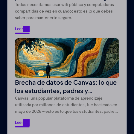
fuera de casa
Todos necesitamos usar wifi público y computadoras
compartidas de vez en cuando; esto es lo que debes
saber para mantenerte seguro.
Leer
Leer
Brecha de datos de Canvas: lo que
los estudiantes, padres y
profesores deben saber
Canvas, una popular plataforma de aprendizaje
utilizada por millones de estudiantes, fue hackeada en
mayo de 2026 – esto es lo que los estudiantes, padres
y profesores necesitan saber.
Leer
Leer