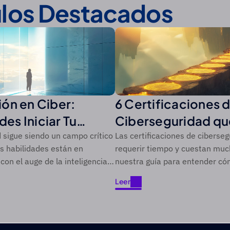
ulos Destacados
ón en Ciber:
6 Certificaciones 
s Iniciar Tu
Ciberseguridad que
 Ciberseguridad
Pena Explorar
 sigue siendo un campo crítico
Las certificaciones de ciberse
as habilidades están en
requerir tiempo y cuestan much
on el auge de la inteligencia
nuestra guía para entender có
carrera de seguridad de manera
Leer
Leer