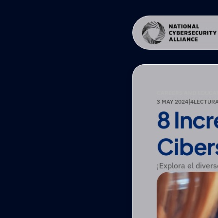
CAREERS AND EDUCA
3 MAY 2024
|
4
LECTUR
8 Incr
Ciber
¡Explora el diver