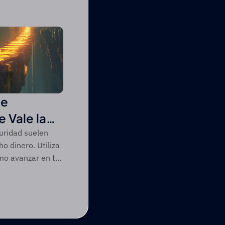
de
 Vale la
guridad suelen
o dinero. Utiliza
mo avanzar en tu
 inteligente.