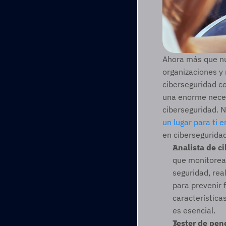
Ahora más que nun
organizaciones y
ciberseguridad c
una enorme neces
ciberseguridad. N
un lugar para ti
en ciberseguridad
Analista de c
que monitorean
seguridad, rea
para prevenir 
característica
es esencial. 
Tester de pen