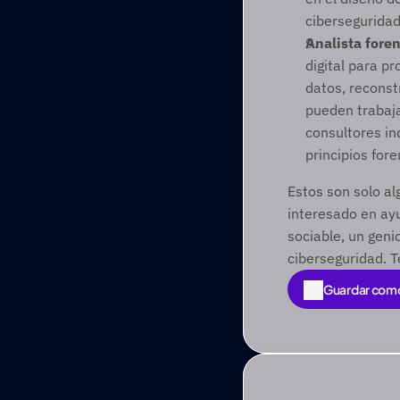
ciberseguridad
Analista fore
digital para p
datos, reconst
pueden trabaja
consultores in
principios for
Estos son solo al
interesado en ay
sociable, un geni
ciberseguridad. 
Guardar com
Guardar com