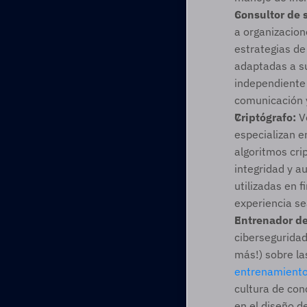
Consultor de 
a organizacion
estrategias de
adaptadas a s
independiente 
comunicación y
Criptógrafo:
 V
especializan en
algoritmos crip
integridad y au
utilizadas en f
experiencia se
Entrenador de
ciberseguridad
más!) sobre la
entrenamient
cultura de con
en el diseño d