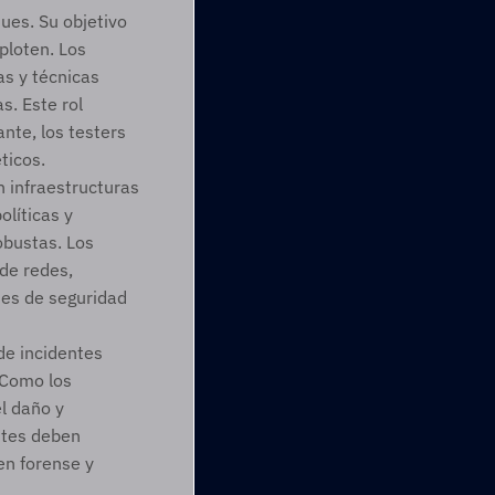
es. Su objetivo 
loten. Los 
 y técnicas 
. Este rol 
te, los testers 
ticos. 
 infraestructuras 
líticas y 
bustas. Los 
de redes, 
nes de seguridad 
e incidentes 
Como los 
 daño y 
tes deben 
n forense y 