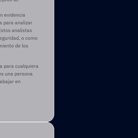
n evidencia 
 para analizar 
stos analistas 
eguridad, o como 
iento de los 
a para cualquiera 
es una persona 
abajar en 