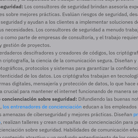
seguridad:
 Los consultores de seguridad brindan asesoría expe
es sobre mejores prácticas. Evalúan riesgos de seguridad, desa
 seguridad y ayudan a los clientes a implementar soluciones d
us necesidades. Los consultores de seguridad a menudo traba
o como parte de empresas de consultoría, y el trabajo requier
 gestión de proyectos. 
erdaderos descifradores y creadores de códigos, los criptógraf
 criptografía, la ciencia de la comunicación segura. Diseñan y 
tográficos, protocolos y sistemas para garantizar la confidenci
tenticidad de los datos. Los criptógrafos trabajan en tecnologí
irmas digitales, mensajería y protección de datos, lo que hace 
a crucial para mantener el internet funcionando de manera se
 concienciación sobre seguridad:
 Difundiendo las buenas noti
, 
los entrenadores de concienciación
 educan a los empleados (
s amenazas de ciberseguridad y mejores prácticas. Diseñan 
p
o
, realizan talleres y crean campañas de concienciación para 
cienciación sobre seguridad. Habilidades de comunicación efect
e contenido atractivo y un profundo entendimiento de los conc