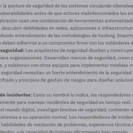
 la postura de seguridad de los sistemas simulando ciberataqu
 vulnerabilidades antes de que actores malintencionados las exp
netración usan una combinación de herramientas automatizadas
descubrir debilidades en redes, aplicaciones e infraestructuras
ofundo entendimiento de las metodologías de hacking. Importan
 deben adherirse a un compromiso firme con los estándares é
 seguridad:
 Los arquitectos de seguridad diseñan y construyen
para organizaciones. Desarrollan marcos de seguridad, crean po
, y colaboran con otros equipos para implementar medidas ro
 seguridad necesitan un fuerte entendimiento de la seguridad 
cifrado y principios de gestión de riesgos para diseñar solucio
 
de incidentes:
 Como su nombre lo indica, los respondedores d
amente para manejar incidentes de seguridad en tiempo real. 
l mundo digital, investigan brechas de seguridad, contienen el
sistemas a su operación normal. Los respondedores de inciden
 habilidades de resolución de problemas, experiencia técnica e
dentes, y la capacidad de trabajar eficazmente bajo presión. 