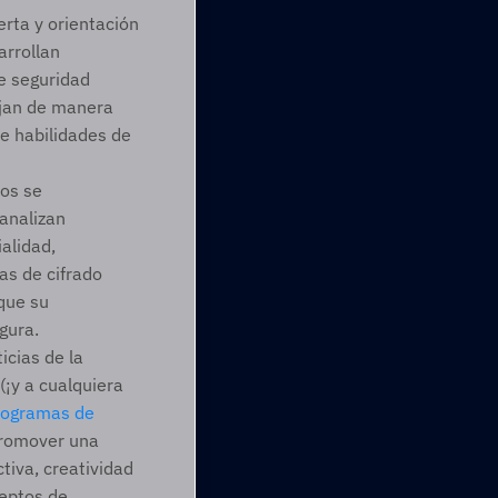
rta y orientación 
rrollan 
e seguridad 
jan de manera 
e habilidades de 
os se 
analizan 
alidad, 
as de cifrado 
que su 
gura. 
cias de la 
¡y a cualquiera 
rogramas de 
promover una 
iva, creatividad 
eptos de 