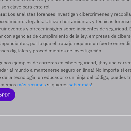
 son clave para este rol. 
nse:
 Los analistas forenses investigan cibercrímenes y recopila
rocedimientos legales. Utilizan herramientas y técnicas forenses
ruir eventos y ofrecer insights sobre incidentes de seguridad. E
r con agencias de cumplimiento de la ley, empresas de cibers
dependientes, por lo que el trabajo requiere un fuerte entendim
enses digitales y procedimientos de investigación. 
gunos ejemplos de carreras en ciberseguridad; ¡hay una carrer
udar al mundo a mantenerse seguro en línea! No importa si er
o de la tecnología, un educador o un ninja del código, puedes tr
Tenemos 
más recursos
 si quieres 
saber más
! 
o PDF
o PDF