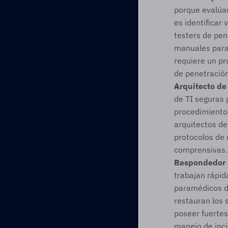
porque evalúan
es identificar
testers de pe
manuales para 
requiere un pr
de penetración
Arquitecto de
de TI seguras 
procedimientos
arquitectos de
protocolos de 
comprensivas.
Respondedor 
trabajan rápid
paramédicos de
restauran los 
poseer fuertes
manejo de inci