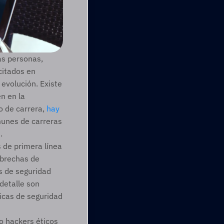
s personas, 
itados en 
volución. Existe 
 en la 
 de carrera, 
hay 
munes de carreras 
. 
 de primera línea 
brechas de 
s de seguridad 
detalle son 
icas de seguridad 
 hackers éticos 