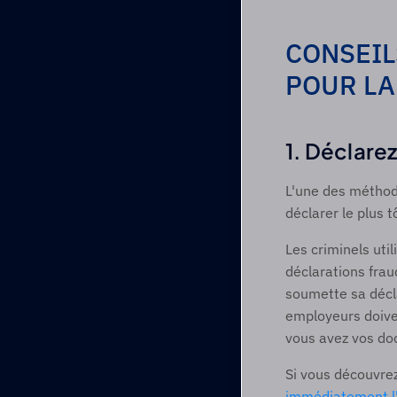
CONSEIL
POUR LA
1. Déclarez
L'une des méthode
déclarer le plus t
Les criminels uti
déclarations fra
soumette sa décla
employeurs doiven
vous avez vos doc
Si vous découvrez
immédiatement l'