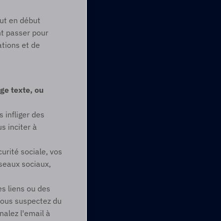
ut en début 
t passer pour 
tions et de 
e texte, ou 
infliger des 
inciter à 
rité sociale, vos 
seaux sociaux, 
s liens ou des 
 vous suspectez du 
nalez l'email à 