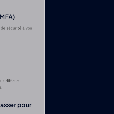
(MFA) 
de sécurité à vos 
 
 difficile 
s.
asser pour 