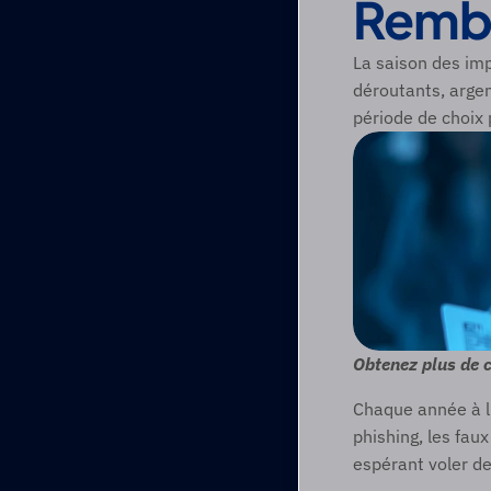
Remb
La saison des im
déroutants, argen
période de choix 
Obtenez plus de c
Chaque année à l'
phishing, les faux
espérant voler d