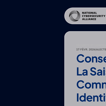
SÉCURITÉ ET CONFID
17 FÉVR. 2026
|
6
LECT
Conse
La Sai
Comme
Identi