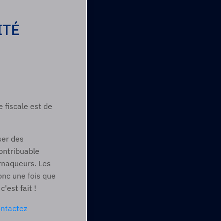
TÉ 
 fiscale est de 
er des 
ntribuable 
rnaqueurs. Les 
nc une fois que 
'est fait ! 
ntactez 