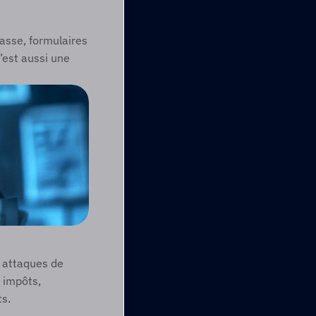
sse, formulaires 
est aussi une 
 attaques de 
 impôts, 
s.  