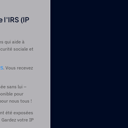
l'IRS (IP 
s qui aide à 
urité sociale et 
RS
. Vous recevez 
e sans lui – 
onible pour 
our nous tous ! 
nt été exposées 
 Gardez votre IP 