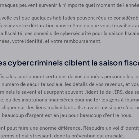
rnaques peuvent survenir à n'importe quel moment de l'année.
uvelle est que quelques habitudes peuvent réduire considérab
fassiez votre déclaration vous-même ou que vous travailliez av
a fiscalité, ces conseils de cybersécurité pour la saison fiscal
ées, votre identité, et votre remboursement. 
s cybercriminels ciblent la saison fisc
fiscales contiennent certaines de vos données personnelles les
uméro de sécurité sociale, les détails de vos revenus, et vos
minels le savent et usurpent souvent l'identité de l'IRS, des se
e, ou des institutions financières pour inciter les gens à fournir
cliquer sur des liens malveillants. Ils savent aussi que c'est u
 beaucoup d'argent est en jeu pour beaucoup d'entre nous.  
ent peut faire une énorme différence. Résoudre un vol d'identité
emps et est stressant, donc la prévention est cruciale.  