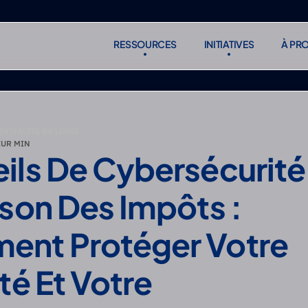
RESSOURCES
INITIATIVES
À PR
RESSOURCES
INITIATIVES
À PR
S'abonne
S'abonne
ENTIALITÉ EN LIGNE
EUR MIN
ils De Cybersécurité 
son Des Impôts : 
nt Protéger Votre 
té Et Votre 