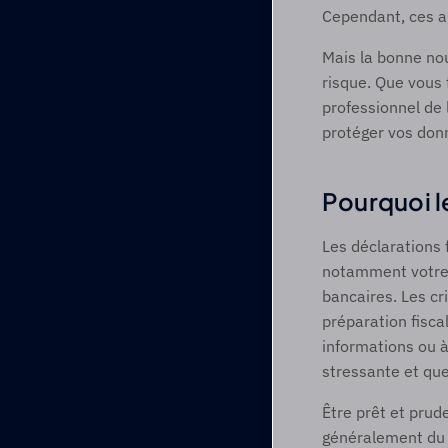
Cependant, ces a
Mais la bonne no
risque. Que vous 
professionnel de l
protéger vos donn
Pourquoi le
Les déclarations 
notamment votre n
bancaires. Les cri
préparation fiscal
informations ou à 
stressante et que
Être prêt et prud
généralement du t