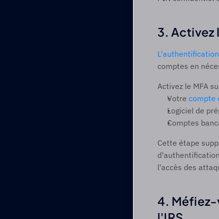
3. Activez 
L'authentificatio
comptes en néces
Activez le MFA sur
Votre 
compte e
Logiciel de pré
Comptes bancai
Cette étape suppl
d'authentificatio
l'accès des atta
4. Méfiez-
l'IRS 