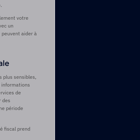
  
lement votre 
ec un 
e peuvent aider à 
ale 
 plus sensibles, 
 informations 
rvices de 
 des 
ne période 
 fiscal prend 