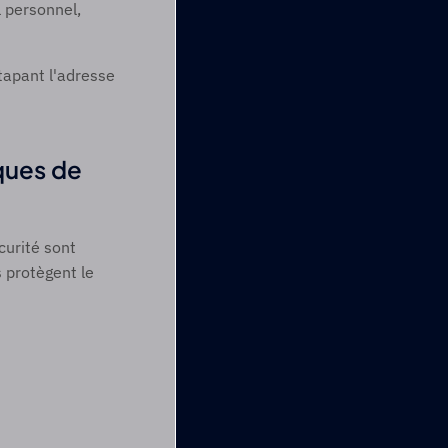
 personnel, 
tapant l'adresse 
ques de 
urité sont 
protègent le 