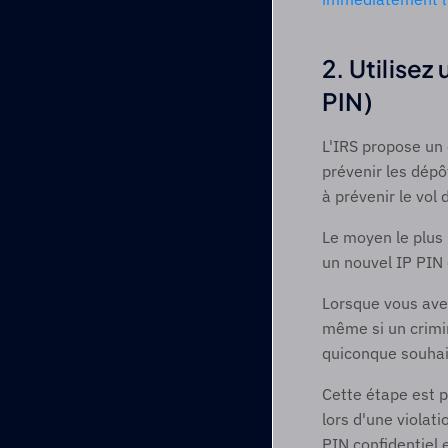
2. Utilisez
PIN) 
L'IRS propose un c
prévenir les dépô
à prévenir le vol d
Le moyen le plus 
un nouvel IP PIN
Lorsque vous avez
même si un crimin
quiconque souhait
Cette étape est p
lors d'une violat
PIN confidentiel 