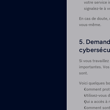
votre service 
signalez-le à 
En cas de doute, n
vous-même. 
5. Demande
cybersécur
Si vous travaillez
importantes. Vos 
sont. 
Voici quelques bo
Comment proté
Utilisez-vous 
Qui a accès à
Comment sont 