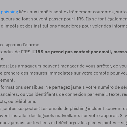
 
phishing
 liées aux impôts sont extrêmement courantes, surto
queurs se font souvent passer pour l'IRS. Ils se font égalemen
d'impôts et des institutions financières pour voler des informa
ux signaux d'alarme:  
endus de l'IRS: 
L'IRS ne prend pas contact par email, messag
x.
es: Les arnaqueurs peuvent menacer de vous arrêter, de vous 
e prendre des mesures immédiates sur votre compte pour vous 
ement.  
ormations sensibles: Ne partagez jamais votre numéro de sécu
ncaires, ou vos identifiants de connexion par email, texte, ré
ts, ou téléphone.
s jointes suspectes: Les emails de phishing incluent souvent de
uvent installer des logiciels malveillants sur votre appareil. Si
iquez jamais sur les liens ni téléchargez les pièces jointes – sig