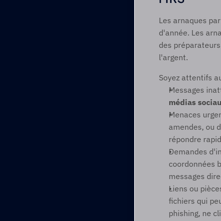
Les arnaques par
d'année. Les arna
des préparateurs 
l'argent. 
Soyez attentifs a
Messages inatt
médias sociau
Menaces urgent
amendes, ou d
répondre rapid
Demandes d'inf
coordonnées ba
messages direc
Liens ou pièce
fichiers qui pe
phishing, ne cl