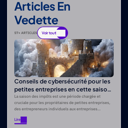
Articles En 
Vedette
Voir tout
57
+ ARTICLES
Voir tout
Conseils de cybersécurité pour les
petites entreprises en cette saison
fiscale
La saison des impôts est une période chargée et
cruciale pour les propriétaires de petites entreprises,
des entrepreneurs individuels aux entreprises
comptant des dizaines d'employés.
Lire
Lire