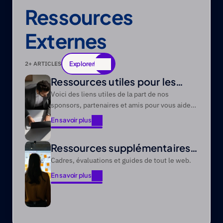
Ressources 
Externes
Explorer
2
+ ARTICLES
Explorer
Ressources utiles pour les
PME
Voici des liens utiles de la part de nos
sponsors, partenaires et amis pour vous aider
à sécuriser votre entreprise.
En savoir plus
En savoir plus
Ressources supplémentaires
pour les entreprises
Cadres, évaluations et guides de tout le web.
En savoir plus
En savoir plus