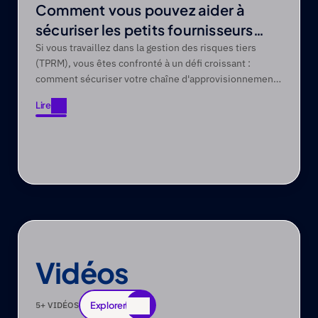
Comment vous pouvez aider à
sécuriser les petits fournisseurs
avec des budgets et des
Si vous travaillez dans la gestion des risques tiers
(TPRM), vous êtes confronté à un défi croissant :
connaissances limités
comment sécuriser votre chaîne d'approvisionnement
lorsque de nombreux fournisseurs sont des petites
Lire
entreprises disposant de ressources limitées en
Lire
cybersécurité ?
Vidéos
Explorer
5
+ VIDÉOS