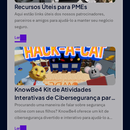
Recursos Úteis para PMEs
Aqui estão links úteis dos nossos patrocinadores,
parceiros e amigos para ajudá-lo a manter seu negócio
seguro.
Ler
Ler
KnowBe4 Kit de Atividades
Interativas de Cibersegurança para
Crianças
Procurando uma maneira de falar sobre segurança
online com seus filhos? KnowBe4 oferece um kit de
cibersegurança divertido e interativo para ajudá-lo a
ensiná-los habilidades valiosas de segurança online.
Ler