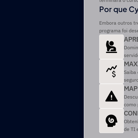
terminará o curso
Por que Cy
Embora outros tr
programa foi des
APR
Domine
servid
MAX
Saiba 
seguro
MAP
Descu
como p
CON
Obtenh
de TI 