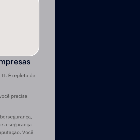
mpresas 
I. É repleta de 
ocê precisa 
ibersegurança, 
e a segurança 
mputação. Você 