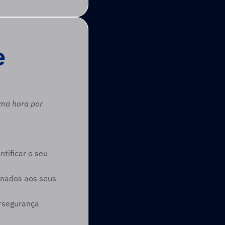
e
ma hora por 
ificar o seu 
nados aos seus 
rsegurança 