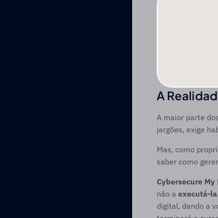
A Realida
A maior parte dos
jargões, exige ha
Mas, como propri
saber como gerenc
Cybersecure My 
não a 
executá-la
digital, dando a