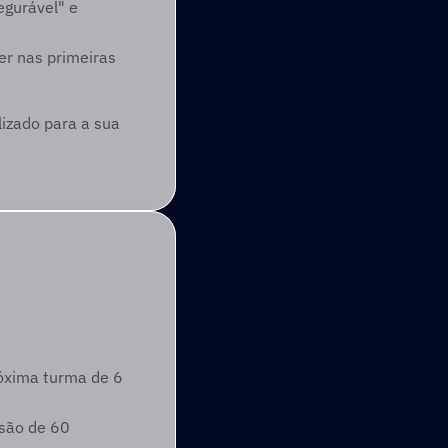
gurável" e 
r nas primeiras 
izado para a sua 
róxima turma de 6 
são de 60 