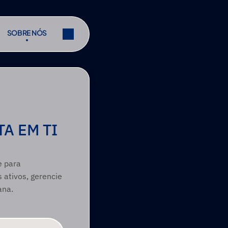
SOBRE NÓS
SOBRE NÓS
r
Partilhar
r
Partilhar
A EM TI
 para 
ativos, gerencie 
ana.