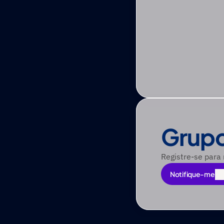
Grupo
Registre-se para
Notifique-me
Notifique-me