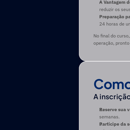
A Vantagem d
reduzir os seus
Preparação pa
24 horas de um
No final do curso
operação, pronto 
Como
A inscrição
Reserve sua v
semanas. 
Participe da s