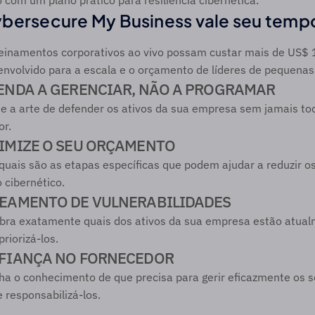
 com um plano prático para resiliência cibernética.
bersecure My Business vale seu tempo
einamentos corporativos ao vivo possam custar mais de US$ 
envolvido para a escala e o orçamento de líderes de pequena
ENDA A GERENCIAR, NÃO A PROGRAMAR 
 a arte de defender os ativos da sua empresa sem jamais to
or.
IMIZE O SEU ORÇAMENTO
quais são as etapas específicas que podem ajudar a reduzir os
 cibernético.
EAMENTO DE VULNERABILIDADES
bra exatamente quais dos ativos da sua empresa estão atualm
riorizá-los.
FIANÇA NO FORNECEDOR
a o conhecimento de que precisa para gerir eficazmente os s
e responsabilizá-los.