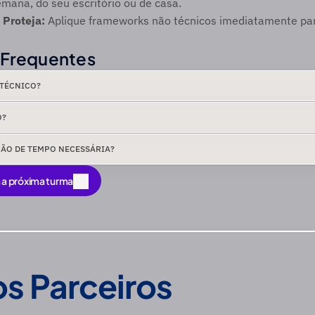
mana, do seu escritório ou de casa. 
Proteja:
 Aplique frameworks não técnicos imediatamente par
 Frequentes
 TÉCNICO?
O?
ÇÃO DE TEMPO NECESSÁRIA?
 a próxima turma
 a próxima turma
s Parceiros