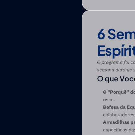
6 Sem
Espíri
O programa foi c
semana durante 
O que Você
O "Porquê" do
risco. 
Defesa da Equ
colaboradores 
Armadilhas p
específicos da