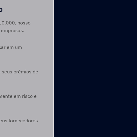
  
10.000, nosso 
s empresas.
car em um 
 seus prémios de 
ente em risco e 
eus fornecedores 