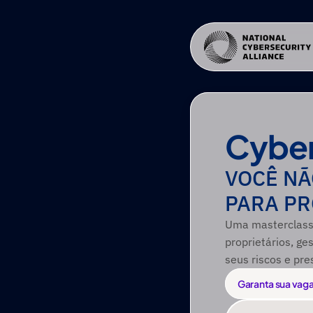
Cyber
VOCÊ NÃ
PARA PR
Uma masterclass 
proprietários, g
seus riscos e pr
Garanta sua vag
Garanta sua vag