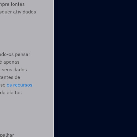
mpre fontes 
quer atividades 
ndo-os pensar 
é apenas 
 seus dados 
antes de 
se 
os recursos 
e eleitor. 
palhar 