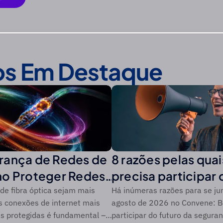
o PDF
os Em Destaque
rança de Redes de
8 razões pelas qua
mo Proteger Redes
precisa participar 
ptica contra
Convene: Boston
de fibra óptica sejam mais
Há inúmeras razões para se ju
s conexões de internet mais
agosto de 2026 no Convene: B
Modernas
as protegidas é fundamental –
participar do futuro da seguran