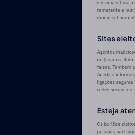
ser uma vítima, d
remetente e nunca
municipal para ob
Sites eleit
Agentes malicioso
enganar os eleit
falsas. Também sã
Aceda a informaçõ
ligações seguras 
redes sociais ou p
Esteja ate
Os burlões eleito
pessoas particip