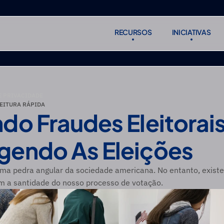
RECURSOS
INICIATIVAS
RECURSOS
INICIATIVAS
Subscreve
Subscreve
E PRIVACIDADE
EITURA RÁPIDA
do Fraudes Eleitorais 
gendo As Eleições
uma pedra angular da sociedade americana. No entanto, exist
m a santidade do nosso processo de votação.