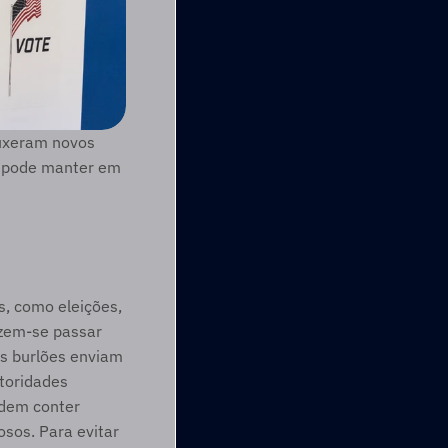
ouxeram novos 
e pode manter em 
 como eleições, 
zem-se passar 
s burlões enviam 
toridades 
dem conter 
sos. Para evitar 