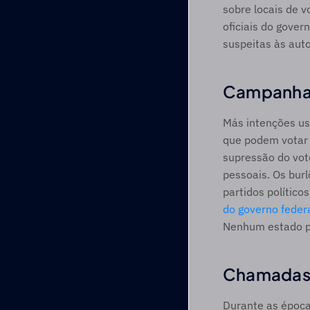
sobre locais de v
oficiais do gove
suspeitas às auto
Campanhas 
Más intenções usa
que podem votar 
supressão do vot
pessoais. Os burl
partidos polític
do governo federa
Nenhum estado per
Chamadas a
Durante as época