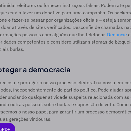
timidar eleitores ou fornecer instruções falsas. Podem até pedi
r que está a fazer um donativo para uma campanha. Os hackers
ne e fazer-se passar por organizações oficiais – esteja sempre
doar através de sites verificados. Desconfie de chamadas não 
nformações pessoais com alguém que lhe telefonar. 
Denuncie
 
oridades competentes e considere utilizar sistemas de bloque
ciais burlas. 
oteger a democracia 
eciosa e proteger o nosso processo eleitoral na nossa era co
todos, independentemente do partido político. Pode ajudar apr
, denunciando qualquer atividade suspeita relacionada com as 
ando outras pessoas sobre burlas e supressão do voto. Como 
racemos o nosso papel para garantir um processo democrático
a as gerações vindouras. 
o PDF