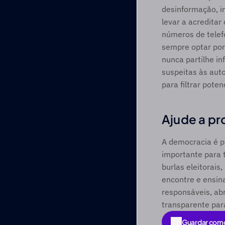
desinformação, in
levar a acredita
números de telefo
sempre optar por 
nunca partilhe i
suspeitas às aut
para filtrar poten
Ajude a pr
A democracia é pr
importante para 
burlas eleitorais
encontre e ensin
responsáveis, ab
transparente par
Guardar com