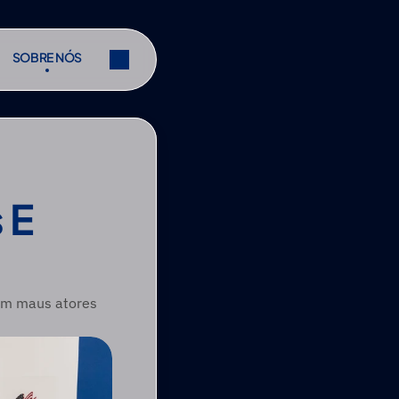
SOBRE NÓS
SOBRE NÓS
r
Partilhar
r
Partilhar
E 
em maus atores 