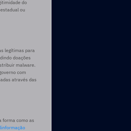
itimidade do 
estadual ou 
s legítimas para 
edindo doações 
tribuir malware. 
 governo com 
hadas através das 
 a forma como as 
linformação