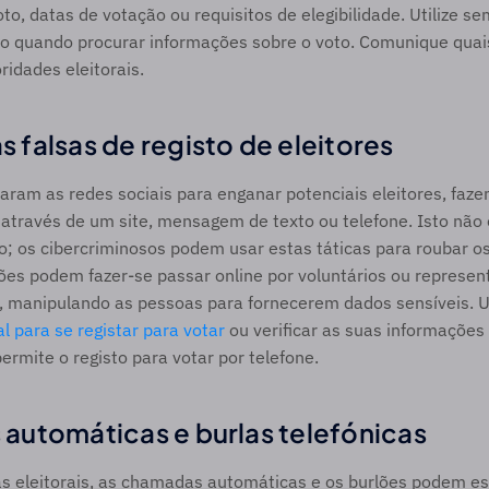
oto, datas de votação ou requisitos de elegibilidade. Utilize se
rno quando procurar informações sobre o voto. Comunique quais
ridades eleitorais.
falsas de registo de eleitores 
ram as redes sociais para enganar potenciais eleitores, faze
através de um site, mensagem de texto ou telefone. Isto não 
o; os cibercriminosos podem usar estas táticas para roubar os
ões podem fazer-se passar online por voluntários ou represent
os, manipulando as pessoas para fornecerem dados sensíveis. U
l para se registar para votar
 ou verificar as suas informações d
mite o registo para votar por telefone.  
utomáticas e burlas telefónicas 
s eleitorais, as chamadas automáticas e os burlões podem es