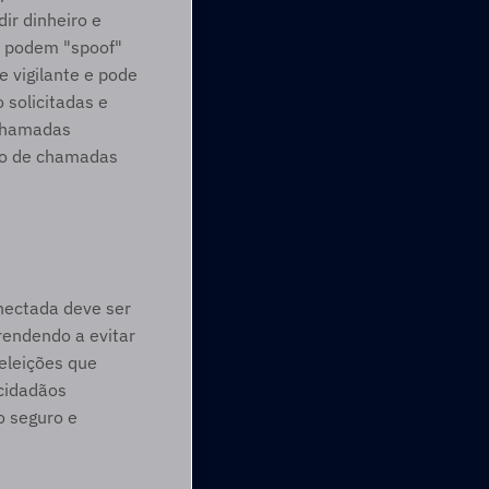
r dinheiro e 
 podem "spoof" 
 vigilante e pode 
solicitadas e 
chamadas 
io de chamadas 
nectada deve ser 
endendo a evitar 
eleições que 
cidadãos 
 seguro e 