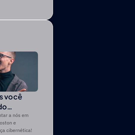
is você
do
ntar a nós em
oston e
ça cibernética!