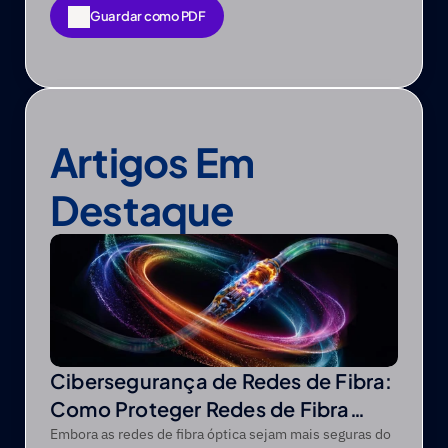
Guardar como PDF
Guardar como PDF
Artigos Em 
Destaque
Cibersegurança de Redes de Fibra:
Como Proteger Redes de Fibra
Óptica contra Ameaças Modernas
Embora as redes de fibra óptica sejam mais seguras do