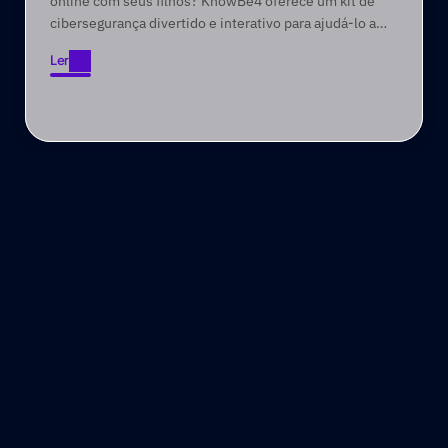
online com seus filhos? KnowBe4 oferece um kit de
cibersegurança divertido e interativo para ajudá-lo a
ensiná-los habilidades valiosas de segurança online.
Ler
Ler