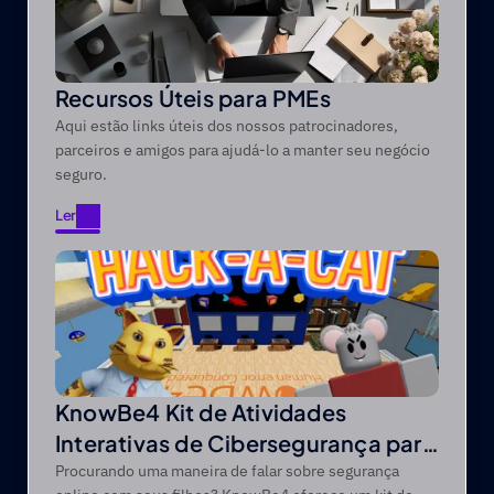
Recursos Úteis para PMEs
Aqui estão links úteis dos nossos patrocinadores,
parceiros e amigos para ajudá-lo a manter seu negócio
seguro.
Ler
Ler
KnowBe4 Kit de Atividades
Interativas de Cibersegurança para
Crianças
Procurando uma maneira de falar sobre segurança