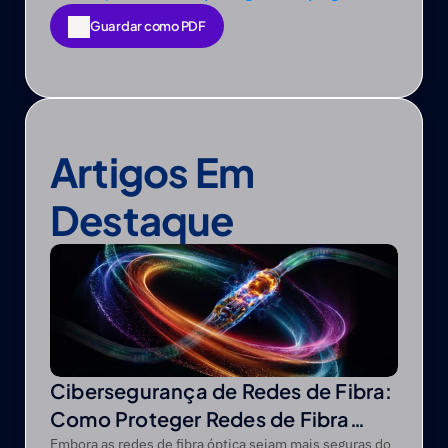
Guardar como PDF
Guardar como PDF
Artigos Em 
Destaque
Cibersegurança de Redes de Fibra:
Como Proteger Redes de Fibra
Óptica contra Ameaças Modernas
Embora as redes de fibra óptica sejam mais seguras do