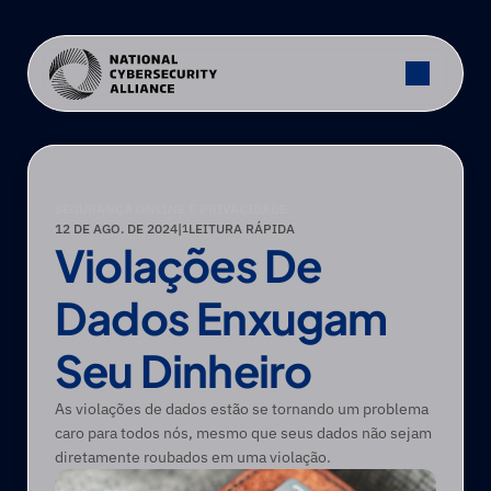
SEGURANÇA ONLINE E PRIVACIDADE
12 DE AGO. DE 2024
|
LEITURA RÁPIDA
1
Violações De 
Dados Enxugam 
Seu Dinheiro
As violações de dados estão se tornando um problema 
caro para todos nós, mesmo que seus dados não sejam 
diretamente roubados em uma violação.