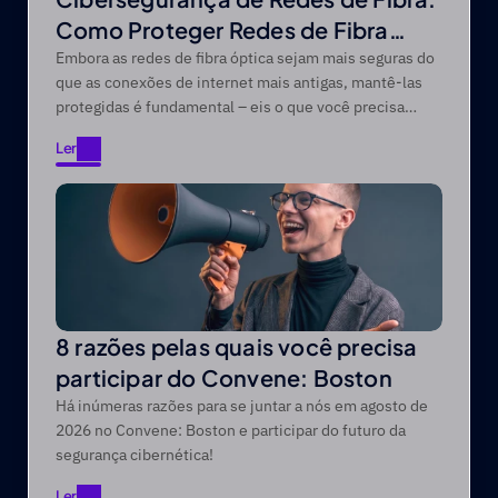
Como Proteger Redes de Fibra
Óptica contra Ameaças Modernas
Embora as redes de fibra óptica sejam mais seguras do
que as conexões de internet mais antigas, mantê-las
protegidas é fundamental – eis o que você precisa
saber.
Ler
Ler
8 razões pelas quais você precisa
participar do Convene: Boston
Há inúmeras razões para se juntar a nós em agosto de
2026 no Convene: Boston e participar do futuro da
segurança cibernética!
Ler