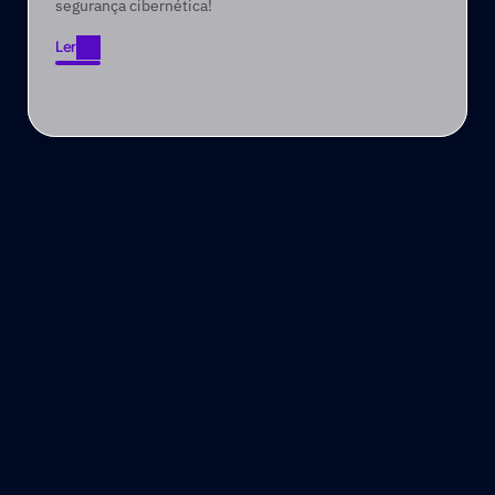
segurança cibernética!
Ler
Ler