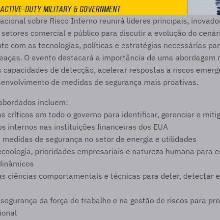
cional sobre Risco Interno reunirá líderes principais, inovador
 setores comercial e público para discutir a evolução do cenári
te com as tecnologias, políticas e estratégias necessárias par
eaças. O evento destacará a importância de uma abordagem m
s capacidades de detecção, acelerar respostas a riscos emerge
senvolvimento de medidas de segurança mais proativas.
abordados incluem:
s críticos em todo o governo para identificar, gerenciar e mitig
os internos nas instituições financeiras dos EUA
medidas de segurança no setor de energia e utilidades
ecnologia, prioridades empresariais e natureza humana para en
dinâmicos
s ciências comportamentais e técnicas para deter, detectar e m
egurança da força de trabalho e na gestão de riscos para prot
ional