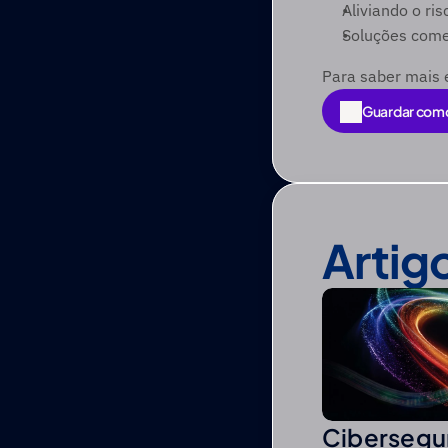
Aliviando o ri
Soluções comer
Para saber mais e 
Guardar com
Guardar com
Artig
Cibersegu