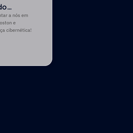
do
ntar a nós em
oston e
ça cibernética!