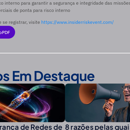
sco interno para garantir a segurança e integridade das missõe
ciais de ponta para risco interno
se registrar, visite 
https://www.insiderriskevent.com/
o PDF
o PDF
os Em Destaque
rança de Redes de
8 razões pelas qua