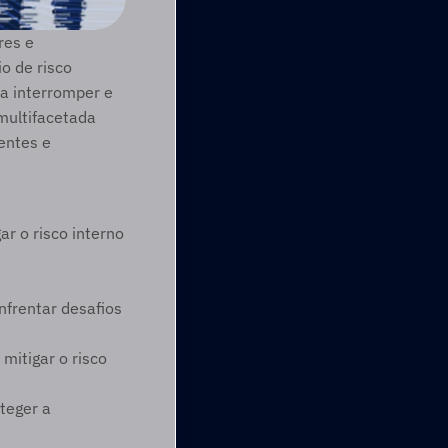
es e 
o de risco 
a interromper e 
ultifacetada 
ntes e 
ar o risco interno
frentar desafios 
itigar o risco 
eger a 