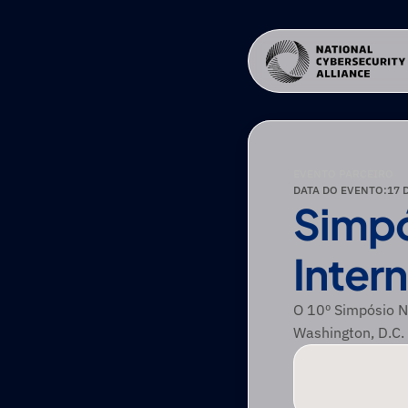
EVENTO PARCEIRO
DATA DO EVENTO:
17 
Simpó
Inter
O 10º Simpósio N
Washington, D.C.