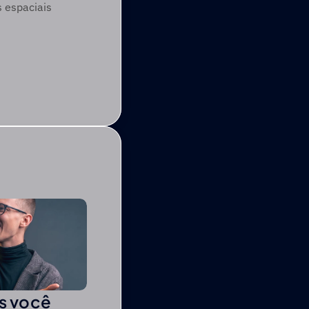
s espaciais
is você