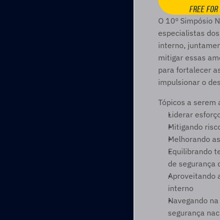
O 10º Simpósio Na
especialistas dos
interno, juntamen
mitigar essas am
para fortalecer a
impulsionar o de
Tópicos a serem 
Liderar esforço
Mitigando risc
Melhorando as 
Equilibrando t
de segurança 
Aproveitando a
interno
Navegando na s
segurança nac