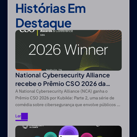
Histórias Em 
Destaque
National Cybersecurity Alliance
recebe o Prêmio CSO 2026 da
CSO da Foundry
A National Cybersecurity Alliance (NCA) ganha o
Prêmio CSO 2026 por Kubikle: Parte 2, uma série de
comédia sobre cibersegurança que envolve públicos de
difícil acesso através de narrativas focadas no
Ler
entretenimento.
Ler