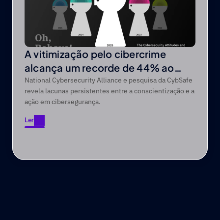
A vitimização pelo cibercrime
alcança um recorde de 44% ao
longo de um período de cinco anos
National Cybersecurity Alliance e pesquisa da CybSafe
revela lacunas persistentes entre a conscientização e a
ação em cibersegurança.
Ler
Ler