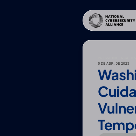
PRESSIONE
—
NCA DE
5 DE ABR. DE 2023
Washi
Cuida
Vulne
Tempo