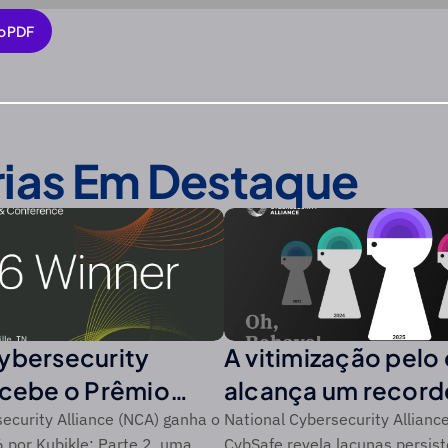
o PDF
o PDF
rias Em Destaque
ybersecurity
A vitimização pelo
ecebe o Prêmio
alcança um recor
da CSO da
ao longo de um pe
ecurity Alliance (NCA) ganha o
National Cybersecurity Allianc
por Kubikle: Parte 2, uma
CybSafe revela lacunas persist