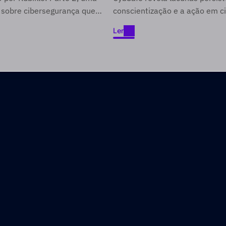
cinco anos
 sobre cibersegurança que
conscientização e a ação em c
de difícil acesso através de
Ler
as no entretenimento.
Ler