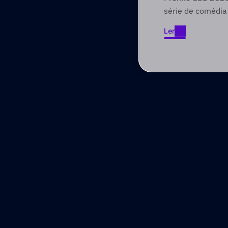
Foundry
série de comédia
envolve públicos 
Ler
narrativas focad
Ler