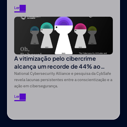
difícil acesso através de narrativas focadas no
Ler
entretenimento.
Ler
A vitimização pelo cibercrime
alcança um recorde de 44% ao
longo de um período de cinco anos
National Cybersecurity Alliance e pesquisa da CybSafe
revela lacunas persistentes entre a conscientização e a
ação em cibersegurança.
Ler
Ler