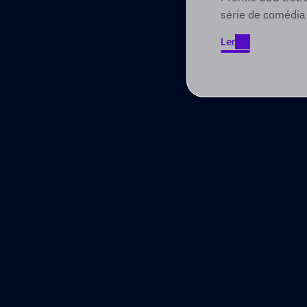
Foundry
série de comédia
envolve públicos 
Ler
narrativas focad
Ler