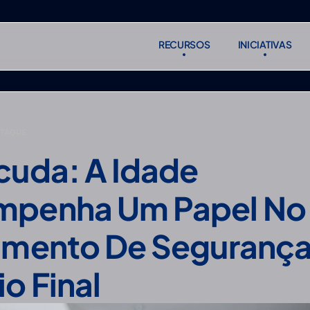
RECURSOS
INICIATIVAS
RECURSOS
INICIATIVAS
Subscreve
Subscreve
STAQUE
cuda: A Idade 
penha Um Papel No 
amento De Segurança
o Final