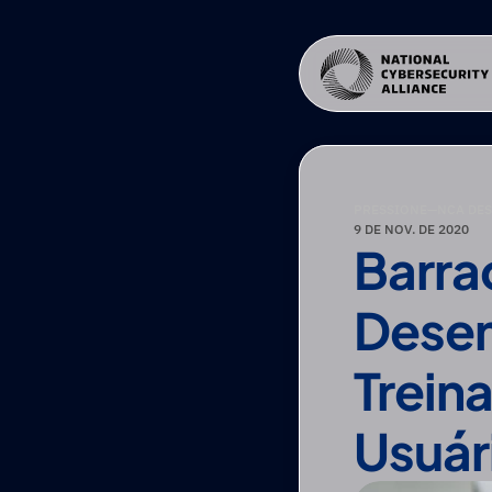
PRESSIONE
—
NCA DE
9 DE NOV. DE 2020
Barra
Desem
Trein
Usuári