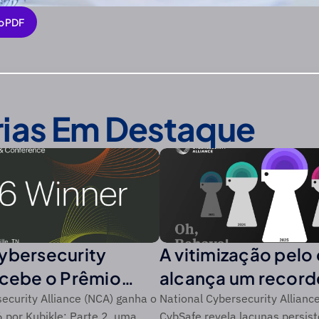
o PDF
o PDF
rias Em Destaque
ybersecurity
A vitimização pelo
ecebe o Prêmio
alcança um recor
da CSO da
ao longo de um pe
ecurity Alliance (NCA) ganha o
National Cybersecurity Allianc
por Kubikle: Parte 2, uma
CybSafe revela lacunas persist