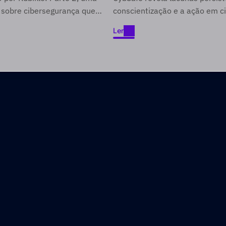
cinco anos
 sobre cibersegurança que
conscientização e a ação em c
de difícil acesso através de
Ler
as no entretenimento.
Ler