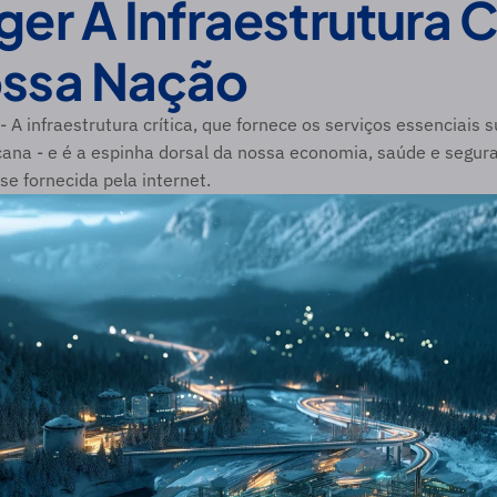
er A Infraestrutura Cr
ssa Nação
- A infraestrutura crítica, que fornece os serviços essenciais s
ana - e é a espinha dorsal da nossa economia, saúde e segura
e fornecida pela internet.