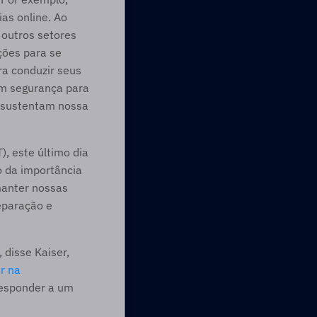
as online. Ao 
 outros setores 
ões para se 
a conduzir seus 
m segurança para 
 sustentam nossa 
 este último dia 
 da importância 
manter nossas 
eparação e 
disse Kaiser, 
r na 
esponder a um 