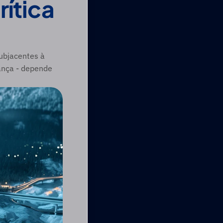
ítica 
ubjacentes à 
nça - depende 