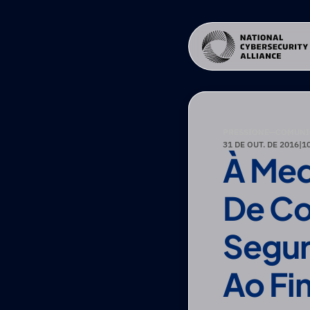
PRESSIONE
—
COMUNI
31 DE OUT. DE 2016
|
1
À Med
De Co
Segur
Ao Fi