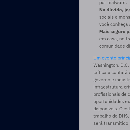
por malware.
Na dúvida, jo
sociais e men
você conheça a
Mais seguro p
em casa, no tr
comunidade dig
Um evento princ
Washington, D.C. 
crítica e contar
governo e indústr
infraestrutura cr
profissionais de 
oportunidades exi
disponíveis. O es
trabalho do DHS, 
será transmitido 