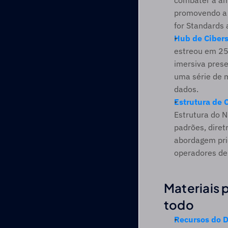
combater a ame
promovendo a c
for Standards 
Hub de Ciber
estreou em 25
imersiva prese
uma série de 
dados.
Estrutura de 
Estrutura do N
padrões, diretr
abordagem prio
operadores de 
Materiais p
todo
Recursos do D