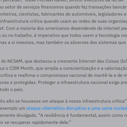
o setor de serviços financeiros quando faz transações bancári
enheiros, cientistas, fabricantes de automóveis, legisladores e
infraestrutura crítica quando usam as redes de suas organizaç
net. Com a maioria dos americanos dependendo da internet par
 ou no trabalho, é imperativo que todos usem a tecnologia co
nas a si mesmos, mas também os alicerces dos sistemas que
do NCSAM, que destacou a crescente Internet das Coisas (IoT),
uz o CISR Month, que amplia a conscientização e a valorização
 crítica e reafirma o compromisso nacional de mantê-la e de 
as e protegidas. Proteger a infraestrutura nacional exige pr
odo o país.
ito alto se houvesse um ataque à nossa infraestrutura crítica”, 
 exemplo um 
ataque cibernético disruptivo a uma usina nuclea
emente divulgado. “A resiliência é fundamental, assim como r
ir se recuperar rapidamente dele.”