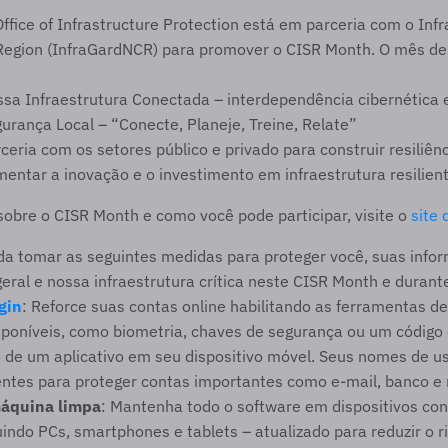
ffice of Infrastructure Protection está em parceria com o Infra
 Region (InfraGardNCR) para promover o CISR Month. O mês des
a Infraestrutura Conectada – interdependência cibernética e
rança Local – “Conecte, Planeje, Treine, Relate”
eria com os setores público e privado para construir resiliên
ntar a inovação e o investimento em infraestrutura resilien
obre o CISR Month e como você pode participar, visite o 
site
 tomar as seguintes medidas para proteger você, suas infor
ral e nossa infraestrutura crítica neste CISR Month e durant
gin
: Reforce suas contas online habilitando as ferramentas de
sponíveis, como biometria, chaves de segurança ou um código e
 de um aplicativo em seu dispositivo móvel. Seus nomes de us
entes para proteger contas importantes como e-mail, banco e 
áquina limpa
: Mantenha todo o software em dispositivos con
luindo PCs, smartphones e tablets – atualizado para reduzir o ri