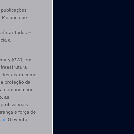
 publicações 
. Mesmo que 
afetar todos – 
ia a 
rsity (GW), em 
fraestrutura 
e destacará como 
da proteção da 
lta demanda por 
, as 
rofissionais 
rança e força de 
qui
. O evento 