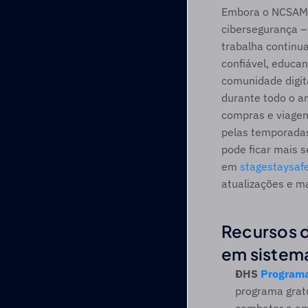
Embora o NCSAM 2
cibersegurança –
trabalha continu
confiável, educan
comunidade digita
durante todo o a
compras e viagen
pelas temporadas
pode ficar mais s
em 
stagestaysaf
atualizações e ma
Recursos d
em sistema
DHS
Programa
programa gratu