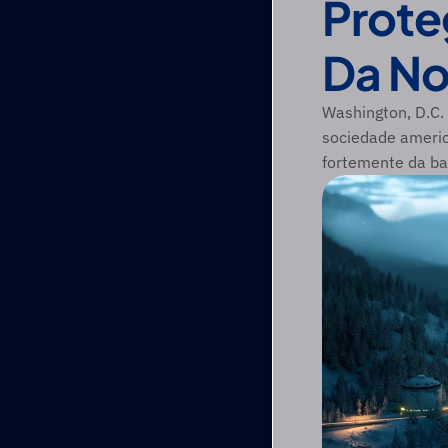
Proteg
Da No
Washington, D.C. 
sociedade americ
fortemente da bas