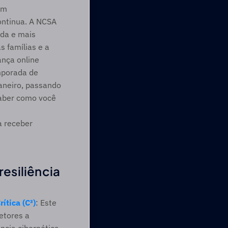
m 
ntinua. A NCSA 
da e mais 
 famílias e a 
nça online 
mporada de 
aneiro, passando 
aber como você 
a receber 
siliência 
ítica (C³)
: Este 
tores a 