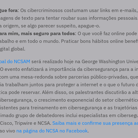
gue fora
: Os cibercriminosos costumam usar links em e-mails,
sagens de texto para tentar roubar suas informações pessoais
 origem, se algo parecer suspeito, apague-o.
ara mim, mais seguro para todos
: O que você faz online pode 
abalho e em todo o mundo. Praticar bons hábitos online benefic
ital global.
ipal do NCSAM
 será realizado hoje na George Washington Unive
O evento enfatizará a importância da cibersegurança para a in
á com uma mesa-redonda sobre parcerias público-privadas, qu
ia trabalham juntos para proteger a internet e o que o futuro 
ítica pode reservar. Além disso, os palestrantes discutirão a a
cibersegurança, o crescimento exponencial do setor cibernético
stentes para treinamento em cibersegurança e as trajetórias p
timado grupo de debatedores inclui especialistas em cibersegu
Cisco, Tripwire e NCSA. 
Saiba mais e confirme sua presença a
ao vivo 
na página do NCSA no Facebook
.