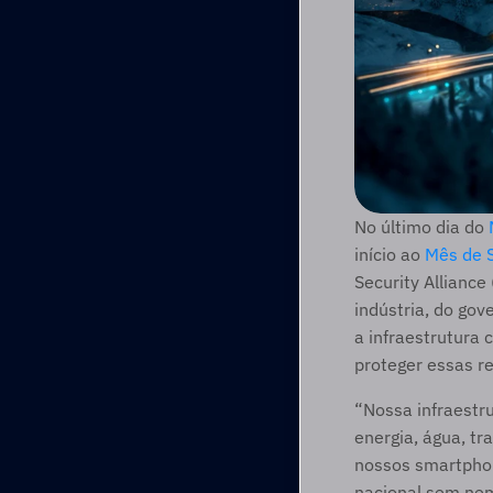
No último dia do 
início ao 
Mês de S
Security Alliance
indústria, do gov
a infraestrutura 
proteger essas re
“Nossa infraestru
energia, água, tr
nossos smartphon
nacional sem nem 