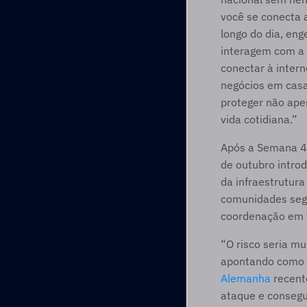
você se conecta a
longo do dia, eng
interagem com a 
conectar à inter
negócios em casa
proteger não ape
vida cotidiana.”
Após a Semana 4 
de outubro introd
da infraestrutura
comunidades segur
coordenação em t
“O risco seria mu
apontando como
Alemanha
 recent
ataque e consegu