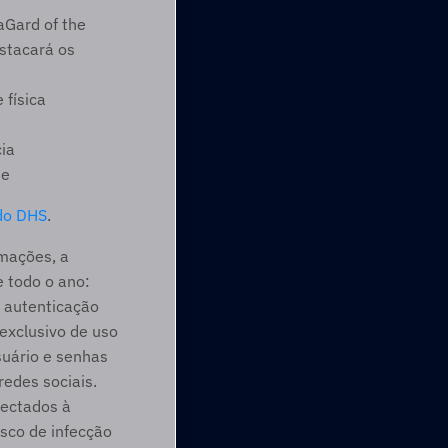
Gard of the 
tacará os 
 física
cia
te
 do DHS
.
mações, a 
e todo o ano:
 autenticação 
xclusivo de uso 
uário e senhas 
redes sociais.
ectados à 
sco de infecção 