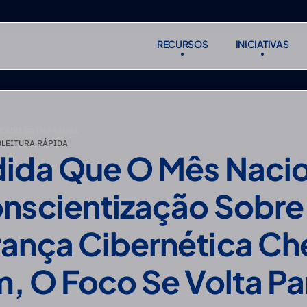
RECURSOS
INICIATIVAS
RECURSOS
INICIATIVAS
Subscreve
Subscreve
CADO DE IMPRENSA
0
LEITURA RÁPIDA
ida Que O Mês Nacio
nscientização Sobre 
ança Cibernética Ch
m, O Foco Se Volta Par