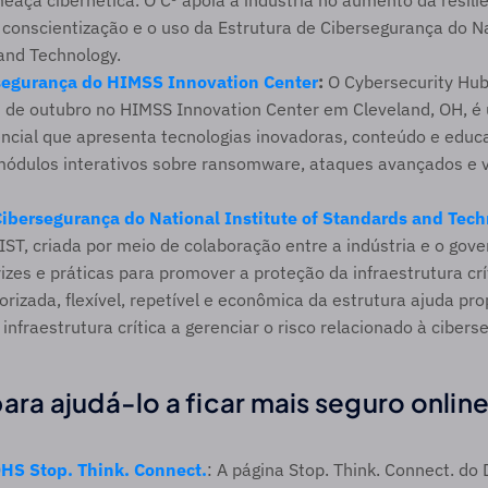
aça cibernética. O C³ apoia a indústria no aumento da resiliên
onscientização e o uso da Estrutura de Cibersegurança do Nat
and Technology.
segurança do HIMSS Innovation Center
:
 O Cybersecurity Hub
 de outubro no HIMSS Innovation Center em Cleveland, OH, é 
ncial que apresenta tecnologias inovadoras, conteúdo e educ
módulos interativos sobre ransomware, ataques avançados e v
Cibersegurança do National Institute of Standards and Tech
IST, criada por meio de colaboração entre a indústria e o gove
izes e práticas para promover a proteção da infraestrutura crít
rizada, flexível, repetível e econômica da estrutura ajuda prop
infraestrutura crítica a gerenciar o risco relacionado à cibers
ara ajudá-lo a ficar mais seguro online
HS Stop. Think. Connect.
: A página Stop. Think. Connect. do