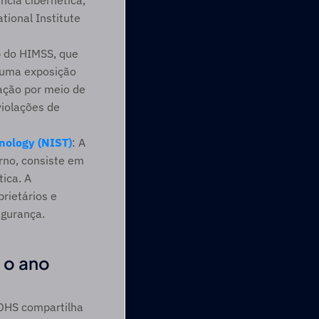
cia cibernética, 
ional Institute 
 do HIMSS, que 
uma exposição 
ação por meio de 
iolações de 
nology (NIST)
: A 
rno, consiste em 
ica. A 
rietários e 
egurança.
 o ano 
 DHS compartilha 