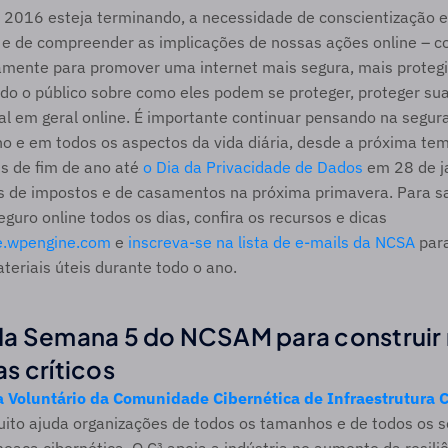
016 esteja terminando, a necessidade de conscientização e
 e de compreender as implicações de nossas ações online – co
amente para promover uma internet mais segura, mais protegi
do o público sobre como eles podem se proteger, proteger suas
l em geral online. É importante continuar pensando na segura
no e em todos os aspectos da vida diária, desde a próxima te
s de fim de ano até 
o Dia da Privacidade de Dados
 em 28 de j
 de impostos e de casamentos na próxima primavera. Para s
eguro online todos os dias, confira os recursos e dicas 
e.wpengine.com
 e 
inscreva-se na lista de e-mails da NCSA
 par
teriais úteis durante todo o ano.
a Semana 5 do NCSAM para construir re
s críticos
 Voluntário da Comunidade Cibernética de Infraestrutura Cr
ito ajuda organizações de todos os tamanhos e de todos os se