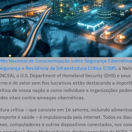
Mês Nacional de Conscientização sobre Segurança Cibernétic
egurança e Resiliência da Infraestrutura Crítica (CISR)
, a Nati
 (NCSA), o U.S. Department of Homeland Security (DHS) e seus 
erno e do setor sem fins lucrativos estão destacando a importâ
crítica de nossa nação e como indivíduos e organizações podem
des vitais contra ameaças cibernéticas.
tura crítica – que consiste em 16 setores, incluindo alimentos 
ansporte e saúde – é impulsionada pela internet. Todos os dias,
es, computadores e outros dispositivos conectados, nos con
perceber,” disse Michael Kaiser, diretor executivo da NCSA. 