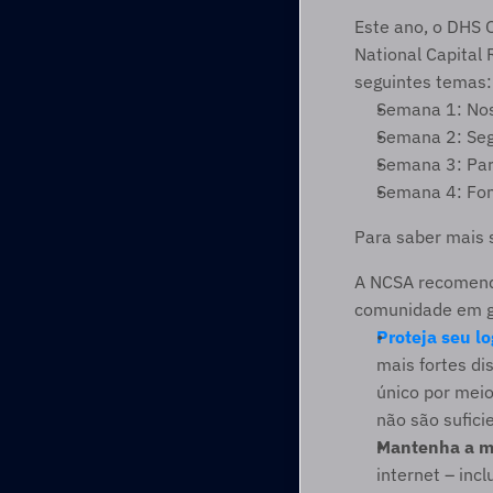
Este ano, o DHS O
National Capital
seguintes temas:
Semana 1: Noss
Semana 2: Segu
Semana 3: Parc
Semana 4: Fome
Para saber mais s
A NCSA recomenda
comunidade em ge
Proteja seu lo
mais fortes di
único por meio
não são sufici
Mantenha a m
internet – inc