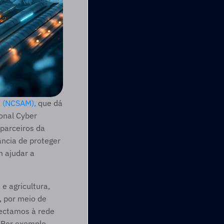
a (NCSAM),
 que dá 
onal Cyber 
parceiros da 
ncia de proteger 
 ajudar a 
e agricultura, 
 por meio de 
ectamos à rede 
“Por exemplo, 