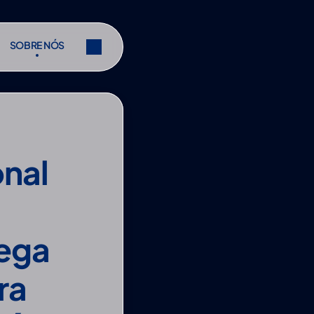
SOBRE NÓS
SOBRE NÓS
r
Partilhar
r
Partilhar
nal 
ega 
a 