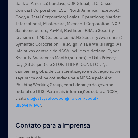
Bank of America; Barclays; CDK Global, LLC; Cisco; 
Comcast Corporation; ESET North America; Facebook; 
Google; Intel Corporation; Logical Operations; Marriott 
International; Mastercard; Microsoft Corporation; NXP 
Semiconductors; PayPal; Raytheon; RSA, a Security 
Division of EMC; Salesforce; SANS Security Awareness; 
Symantec Corporation; TeleSign; Visa e Wells Fargo. As 
iniciativas centrais da NCSA incluem o National Cyber 
Security Awareness Month (outubro); o Data Privacy 
Day (28 de jan.) e o STOP. THINK. CONNECT.™, a 
campanha global de conscientização e educação sobre 
segurança online cofundada pela NCSA e pelo Anti 
Phishing Working Group, com liderança do governo 
federal do DHS. Para mais informações sobre a NCSA, 
visite 
stagestaysafe.wpengine.com/about-
us/overview/
.
Contato para a imprensa
Jessica Beffa