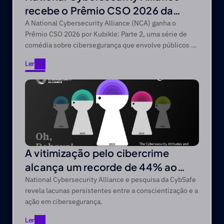
recebe o Prêmio CSO 2026 da
CSO da Foundry
A National Cybersecurity Alliance (NCA) ganha o
Prêmio CSO 2026 por Kubikle: Parte 2, uma série de
comédia sobre cibersegurança que envolve públicos de
difícil acesso através de narrativas focadas no
Ler
entretenimento.
Ler
A vitimização pelo cibercrime
alcança um recorde de 44% ao
longo de um período de cinco anos
National Cybersecurity Alliance e pesquisa da CybSafe
revela lacunas persistentes entre a conscientização e a
ação em cibersegurança.
Ler