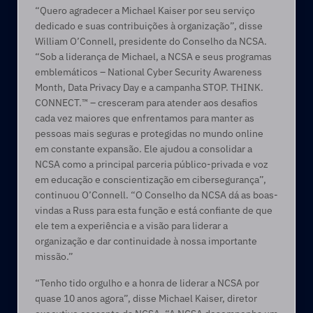
“Quero agradecer a Michael Kaiser por seu serviço 
dedicado e suas contribuições à organização”, disse 
William O’Connell, presidente do Conselho da NCSA. 
“Sob a liderança de Michael, a NCSA e seus programas 
emblemáticos – National Cyber Security Awareness 
Month, Data Privacy Day e a campanha STOP. THINK. 
CONNECT.™ – cresceram para atender aos desafios 
cada vez maiores que enfrentamos para manter as 
pessoas mais seguras e protegidas no mundo online 
em constante expansão. Ele ajudou a consolidar a 
NCSA como a principal parceria público-privada e voz 
em educação e conscientização em cibersegurança”, 
continuou O’Connell. “O Conselho da NCSA dá as boas-
vindas a Russ para esta função e está confiante de que 
ele tem a experiência e a visão para liderar a 
organização e dar continuidade à nossa importante 
missão.”
“Tenho tido orgulho e a honra de liderar a NCSA por 
quase 10 anos agora”, disse Michael Kaiser, diretor 