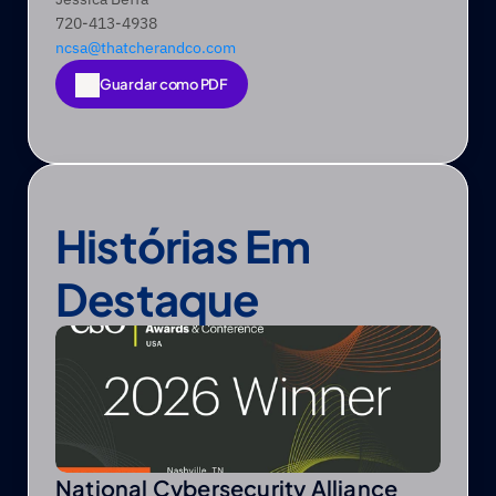
720-413-4938
ncsa@thatcherandco.com
Guardar como PDF
Guardar como PDF
Histórias Em 
Destaque
National Cybersecurity Alliance