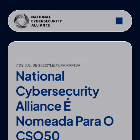
PRESSIONE
—
COMUNICADO DE IMPRENSA
7 DE JUL. DE 2022
|
LEITURA RÁPIDA
2
National 
Cybersecurity 
Alliance É 
Nomeada Para O 
CSO50