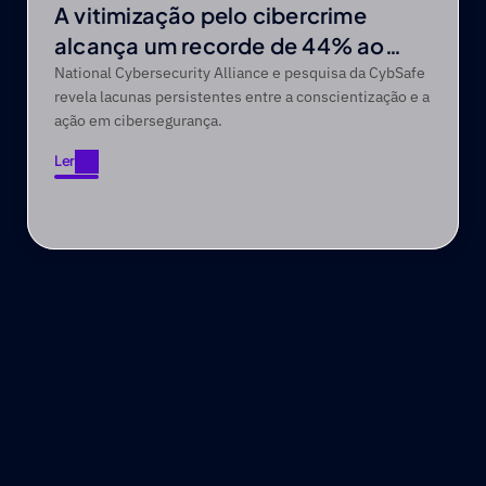
A vitimização pelo cibercrime
alcança um recorde de 44% ao
longo de um período de cinco anos
National Cybersecurity Alliance e pesquisa da CybSafe
revela lacunas persistentes entre a conscientização e a
ação em cibersegurança.
Ler
Ler