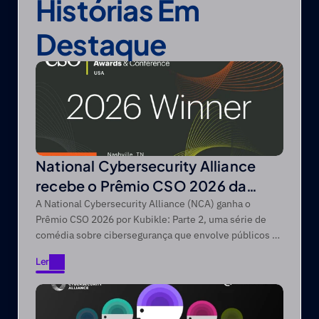
Histórias Em 
Destaque
National Cybersecurity Alliance
recebe o Prêmio CSO 2026 da
CSO da Foundry
A National Cybersecurity Alliance (NCA) ganha o
Prêmio CSO 2026 por Kubikle: Parte 2, uma série de
comédia sobre cibersegurança que envolve públicos de
difícil acesso através de narrativas focadas no
Ler
entretenimento.
Ler