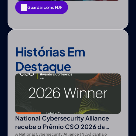
Guardar como PDF
Guardar como PDF
Histórias Em 
Destaque
National Cybersecurity Alliance
recebe o Prêmio CSO 2026 da
CSO da Foundry
A National Cybersecurity Alliance (NCA) ganha o