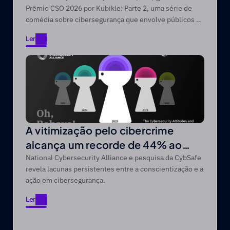
Prêmio CSO 2026 por Kubikle: Parte 2, uma série de
comédia sobre cibersegurança que envolve públicos de
difícil acesso através de narrativas focadas no
Ler
entretenimento.
Ler
A vitimização pelo cibercrime
alcança um recorde de 44% ao
longo de um período de cinco anos
National Cybersecurity Alliance e pesquisa da CybSafe
revela lacunas persistentes entre a conscientização e a
ação em cibersegurança.
Ler
Ler