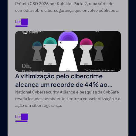
Prêmio CSO 2026 por Kubikle: Parte 2, uma série de
comédia sobre cibersegurança que envolve públicos de
difícil acesso através de narrativas focadas no
Ler
entretenimento.
Ler
A vitimização pelo cibercrime
alcança um recorde de 44% ao
longo de um período de cinco anos
National Cybersecurity Alliance e pesquisa da CybSafe
revela lacunas persistentes entre a conscientização e a
ação em cibersegurança.
Ler
Ler