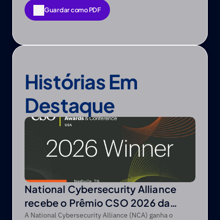
Guardar como PDF
Guardar como PDF
Histórias Em 
Destaque
National Cybersecurity Alliance
recebe o Prêmio CSO 2026 da
CSO da Foundry
A National Cybersecurity Alliance (NCA) ganha o