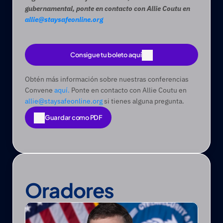
gubernamental, ponte en contacto con Allie Coutu en 
allie@staysafeonline.org
Consigue tu boleto aquí
Consigue tu boleto aquí
Obtén más información sobre nuestras conferencias 
Convene 
aquí.
 Ponte en contacto con Allie Coutu en 
allie@staysafeonline.org
 si tienes alguna pregunta.
Guardar como PDF
Guardar como PDF
Oradores