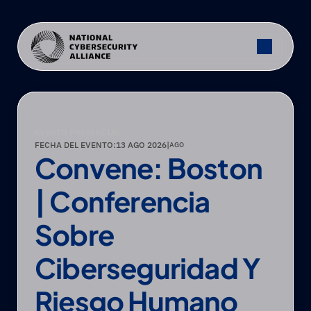
EVENTO
PONENTES
Agenda
¿POR QUÉ ASIST
EVENTO
PONENTES
Agenda
¿POR QUÉ ASIST
TESTIMONIOS
EVENTO PRESENCIAL
FECHA DEL EVENTO:
13 AGO 2026
|
AGO
TESTIMONIOS
Convene: Boston 
| Conferencia 
Sobre 
Ciberseguridad Y 
Riesgo Humano