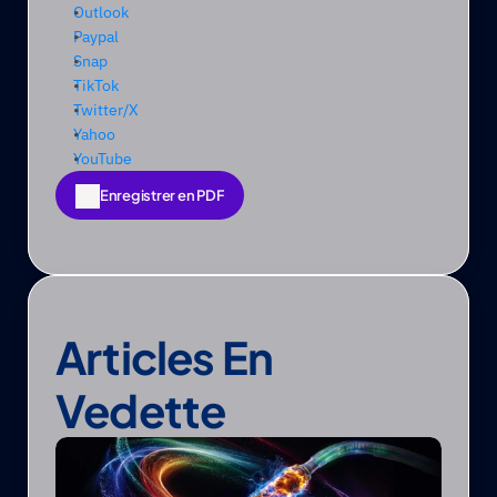
Outlook
Paypal
Snap
TikTok
Twitter/X 
Yahoo
YouTube
Enregistrer en PDF
Enregistrer en PDF
Articles En 
Vedette