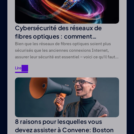
Cybersécurité des réseaux de
fibres optiques : comment
protéger les réseaux de fibres
Bien que les réseaux de fibres optiques soient plus
sécurisés que les anciennes connexions Internet,
optiques contre les menaces
assurer leur sécurité est essentiel – voici ce qu'il faut
modernes
savoir.
Lire
Lire
8 raisons pour lesquelles vous
devez assister à Convene: Boston