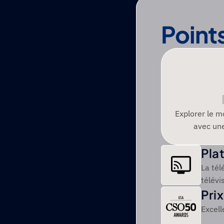
Point
Explorer le m
avec un
Pla
La tél
télévi
Pri
Excel