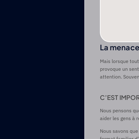
La menace 
Mais lorsque tout
provoque un senti
attention. Souvent
C’EST IMPOR
Nous pensons que
aider les gens à r
Nous savons que s
format familier d’