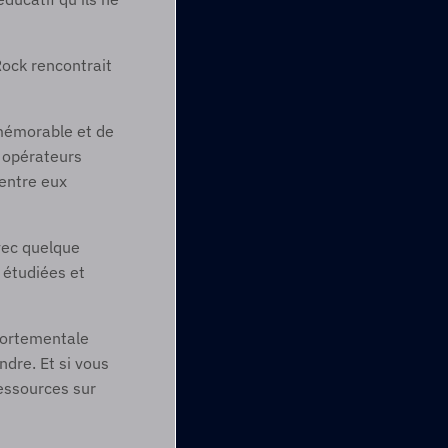
ock rencontrait 
mémorable et de 
opérateurs 
ntre eux 
ec quelque 
 étudiées et 
portementale 
dre. Et si vous 
ssources sur 