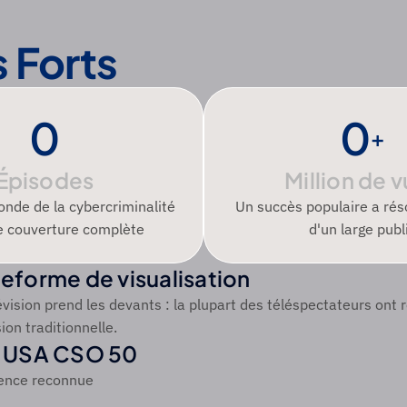
s Forts
0
0
+
Épisodes
Million de 
onde de la cybercriminalité 
Un succès populaire a rés
e couverture complète
d'un large publ
teforme de visualisation
évision prend les devants : la plupart des téléspectateurs ont r
sion traditionnelle.
x USA CSO 50
lence reconnue