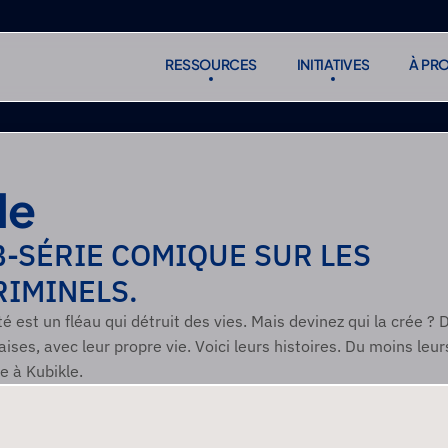
RESSOURCES
INITIATIVES
À PR
RESSOURCES
INITIATIVES
À PR
S'abonne
S'abonne
le
-SÉRIE COMIQUE SUR LES 
IMINELS.
é est un fléau qui détruit des vies. Mais devinez qui la crée ? D
ses, avec leur propre vie. Voici leurs histoires. Du moins leurs
e à Kubikle.