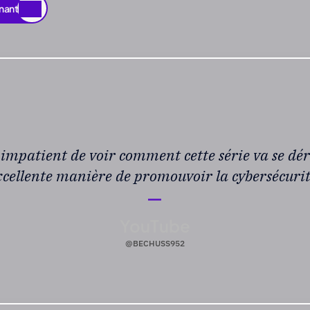
nant
nant
 impatient de voir comment cette série va se déro
cellente manière de promouvoir la cybersécurit
—
YouTube
@BECHUSS952