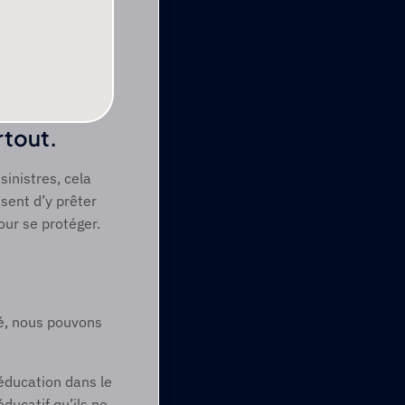
tout. 
inistres, cela 
sent d’y prêter 
ur se protéger.​ 
, nous pouvons 
éducation dans le 
ducatif qu’ils ne 