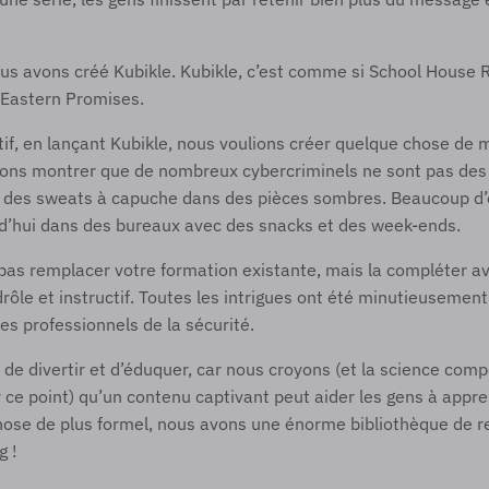
us avons créé Kubikle. Kubikle, c’est comme si School House R
 Eastern Promises. 
if, en lançant Kubikle, nous voulions créer quelque chose de 
lions montrer que de nombreux cybercriminels ne sont pas des 
nt des sweats à capuche dans des pièces sombres. Beaucoup d’e
rd’hui dans des bureaux avec des snacks et des week-ends.  
pas remplacer votre formation existante, mais la compléter av
drôle et instructif. Toutes les intrigues ont été minutieusement
s professionnels de la sécurité.  
t de divertir et d’éduquer, car nous croyons (et la science com
 ce point) qu’un contenu captivant peut aider les gens à appren
hose de plus formel, nous avons une énorme bibliothèque de re
g !