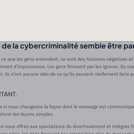
de la cybercriminalité semble être par
 ce que les gens entendent, ce sont des histoires négatives et s
ment d’impuissance. Les gens finissent par les ignorer. Ils ces
, ils n’ont aucune idée de ce qu’ils peuvent réellement faire po
TANT. 
 si nous changeons la façon dont le message est communiqué
etenir les leçons simples.  
i vous offrez aux spectateurs du divertissement et intégrez l’
une série, les gens finissent par retenir bien plus du message é