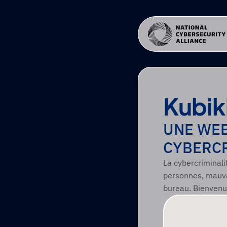
Kubik
UNE WEB
CYBERCR
La cybercriminalit
personnes, mauvai
bureau. Bienvenu