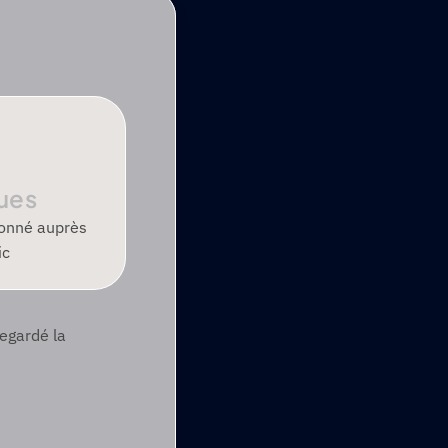
vues
onné auprès 
ic
egardé la 