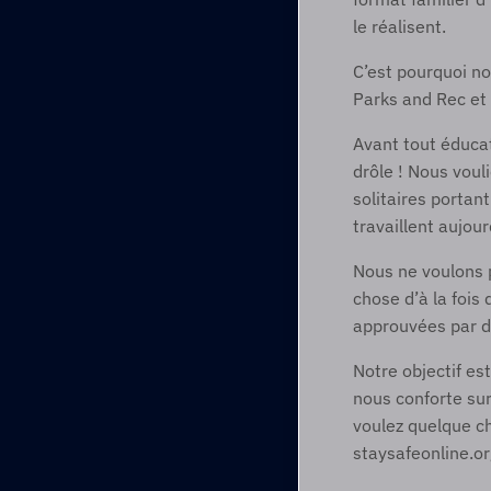
le réalisent.​ 
C’est pourquoi no
Parks and Rec et
Avant tout éducat
drôle ! Nous vou
solitaires porta
travaillent aujou
Nous ne voulons 
chose d’à la fois 
approuvées par de
Notre objectif es
nous conforte sur
voulez quelque c
staysafeonline.or