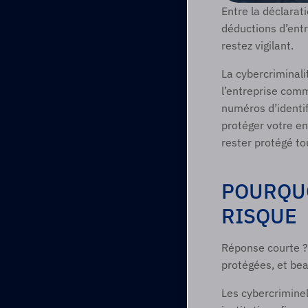
Entre la déclarat
déductions d’entre
restez vigilant. 
La cybercriminali
l’entreprise comm
numéros d’identif
protéger votre en
rester protégé tou
POURQUO
RISQUE 
Réponse courte ?
protégées, et bea
Les cybercriminel