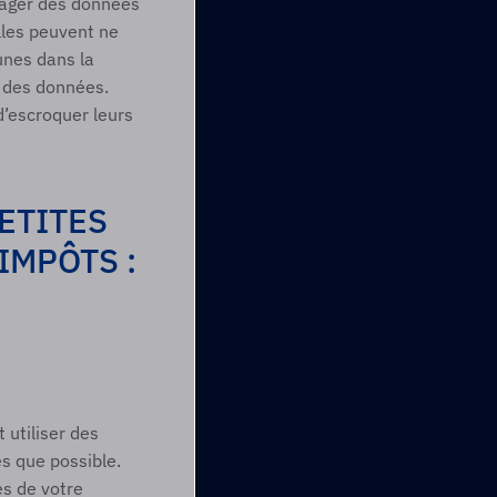
tager des données 
les peuvent ne 
nes dans la 
 des données. 
’escroquer leurs 
TITES 
MPÔTS : 
utiliser des 
 que possible. 
s de votre 