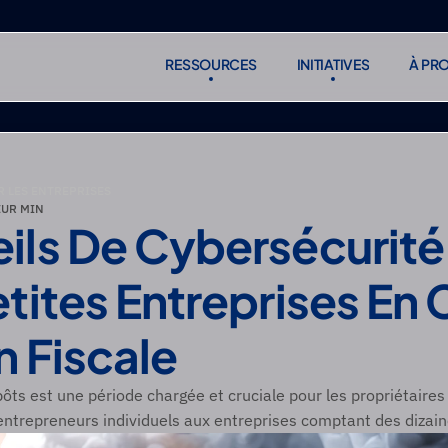
RESSOURCES
INITIATIVES
À PR
RESSOURCES
INITIATIVES
À PR
S'abonne
S'abonne
 LES ENTREPRISES
EUR MIN
ils De Cybersécurité 
tites Entreprises En 
n Fiscale
ôts est une période chargée et cruciale pour les propriétaires 
entrepreneurs individuels aux entreprises comptant des dizai