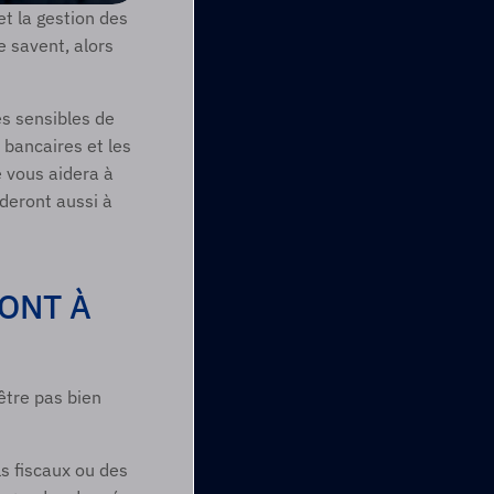
t la gestion des 
e savent, alors 
s sensibles de 
bancaires et les 
 vous aidera à 
deront aussi à 
ONT À 
tre pas bien 
s fiscaux ou des 