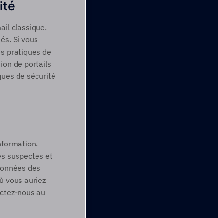
ité 
il classique. 
és. Si vous 
es pratiques de 
on de portails 
ques de sécurité 
formation. 
s suspectes et 
données des 
ù vous auriez 
ctez-nous au 