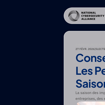
CYBERSÉCURITÉ POUR
27 FÉVR. 2026
|
5
LECT
Conse
Les Pe
Saiso
La saison des imp
entreprises, des 