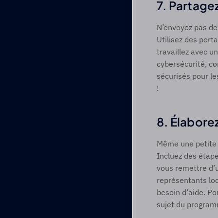
7. Partage
N’envoyez pas de 
Utilisez des porta
travaillez avec un
cybersécurité, com
sécurisés pour le
! 
8. Élaborez
Même une petite e
Incluez des étape
vous remettre d’
représentants loc
besoin d’aide. Po
sujet du progra