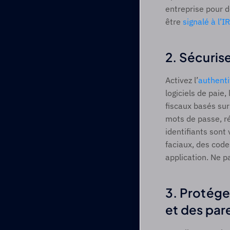
entreprise pour d
être 
signalé à l’I
2. Sécuris
Activez l’
authenti
logiciels de paie
fiscaux basés sur
mots de passe, r
identifiants son
faciaux, des cod
application. Ne 
3. Protégez
et des par