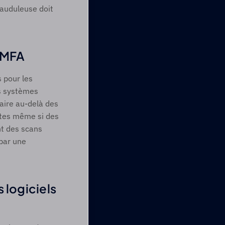
rauduleuse doit 
 MFA 
 pour les 
s systèmes 
ire au-delà des 
tes même si des 
t des scans 
ar une 
logiciels 