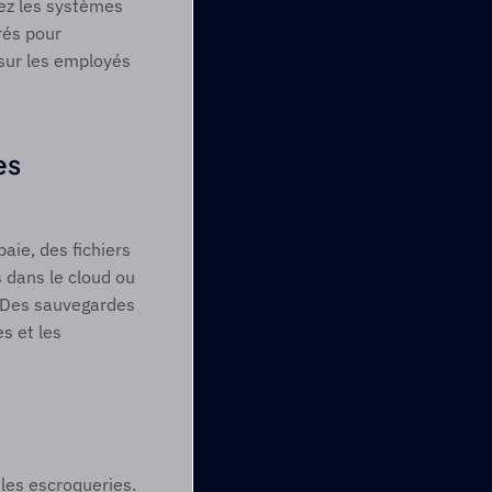
dez les systèmes 
rés pour 
sur les employés 
s 
ie, des fichiers 
dans le cloud ou 
 Des sauvegardes 
 et les 
les escroqueries. 