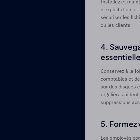
Installez et maint
d’exploitation et 
sécuriser les fic
ou les clients.  
4. Sauvega
essentielle
Conservez à la fo
comptables et de
sur des disques e
régulières aident 
suppressions acci
5. Formez 
Les employés cons