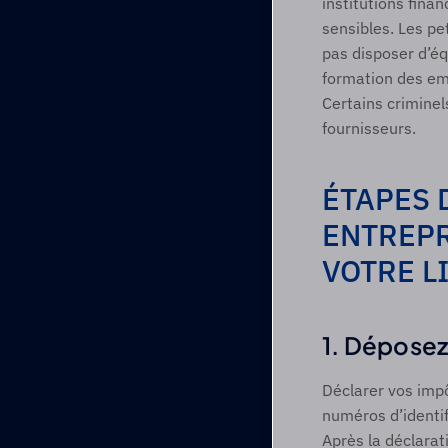
institutions fina
sensibles. Les pe
pas disposer d’éq
formation des emp
Certains criminel
fournisseurs.
ÉTAPES 
ENTREPR
VOTRE L
1. Déposez 
Déclarer vos impô
numéros d’identi
Après la déclarati