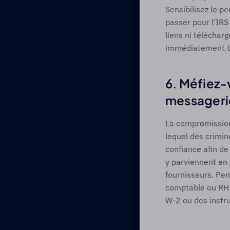
Sensibilisez le pe
passer pour l’IRS 
liens ni téléchar
immédiatement to
6. Méfiez-
messagerie
La compromission
lequel des crimin
confiance afin de
y parviennent en 
fournisseurs. Pen
comptable ou RH 
W-2 ou des instruc