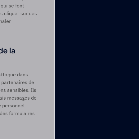
qui se font 
 cliquer sur des 
aler 
e la 
attaque dans 
 partenaires de 
s sensibles. Ils 
rais messages de 
 personnel 
es formulaires 