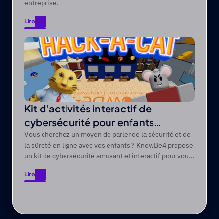
entreprise.
Lire
Lire
Kit d'activités interactif de
cybersécurité pour enfants
KnowBe4
Vous cherchez un moyen de parler de la sécurité et de
la sûreté en ligne avec vos enfants ? KnowBe4 propose
un kit de cybersécurité amusant et interactif pour vous
aider à leur enseigner des compétences précieuses en
Lire
matière de sécurité et de sûreté en ligne.
Lire