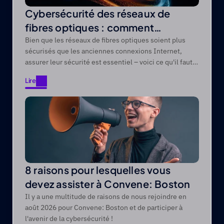
Cybersécurité des réseaux de
fibres optiques : comment
protéger les réseaux de fibres
Bien que les réseaux de fibres optiques soient plus
sécurisés que les anciennes connexions Internet,
optiques contre les menaces
assurer leur sécurité est essentiel – voici ce qu'il faut
modernes
savoir.
Lire
Lire
8 raisons pour lesquelles vous
devez assister à Convene: Boston
Il y a une multitude de raisons de nous rejoindre en
août 2026 pour Convene: Boston et de participer à
l'avenir de la cybersécurité !