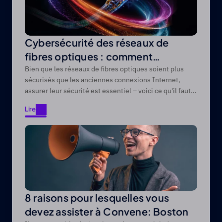
Cybersécurité des réseaux de
fibres optiques : comment
protéger les réseaux de fibres
Bien que les réseaux de fibres optiques soient plus
sécurisés que les anciennes connexions Internet,
optiques contre les menaces
assurer leur sécurité est essentiel – voici ce qu'il faut
modernes
savoir.
Lire
Lire
8 raisons pour lesquelles vous
devez assister à Convene: Boston