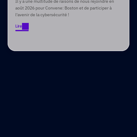
Il y a une multitude de raisons de nous rejoindre en
août 2026 pour Convene: Boston et de participer à
l'avenir de la cybersécurité !
Lire
Lire