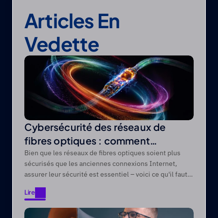
Articles En 
Vedette
Cybersécurité des réseaux de
fibres optiques : comment
protéger les réseaux de fibres
Bien que les réseaux de fibres optiques soient plus
sécurisés que les anciennes connexions Internet,
optiques contre les menaces
assurer leur sécurité est essentiel – voici ce qu'il faut
modernes
savoir.
Lire
Lire